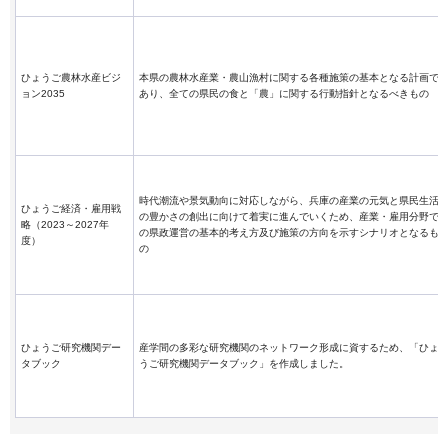
ひょうご農林水産ビジ
本県の農林水産業・農山漁村に関する各種施策の基本となる計画で
ョン2035
あり、全ての県民の食と「農」に関する行動指針となるべきもの
時代潮流や景気動向に対応しながら、兵庫の産業の元気と県民生活
ひょうご経済・雇用戦
の豊かさの創出に向けて着実に進んでいくため、産業・雇用分野で
略（2023～2027年
の県政運営の基本的考え方及び施策の方向を示すシナリオとなるも
度）
の
ひょうご研究機関デー
産学間の多彩な研究機関のネットワーク形成に資するため、「ひょ
タブック
うご研究機関データブック」を作成しました。