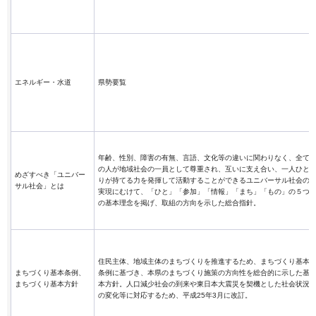
エネルギー・水道
県勢要覧
年齢、性別、障害の有無、言語、文化等の違いに関わりなく、全て
の人が地域社会の一員として尊重され、互いに支え合い、一人ひと
めざすべき「ユニバー
りが持てる力を発揮して活動することができるユニバーサル社会の
サル社会」とは
実現にむけて、「ひと」「参加」「情報」「まち」「もの」の５つ
の基本理念を掲げ、取組の方向を示した総合指針。
住民主体、地域主体のまちづくりを推進するため、まちづくり基本
まちづくり基本条例、
条例に基づき、本県のまちづくり施策の方向性を総合的に示した基
まちづくり基本方針
本方針。人口減少社会の到来や東日本大震災を契機とした社会状況
の変化等に対応するため、平成25年3月に改訂。