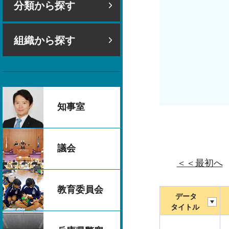
分類から探す
組織から探す
知事室
議会
＜＜最初へ
教育委員会
データ
タイトル