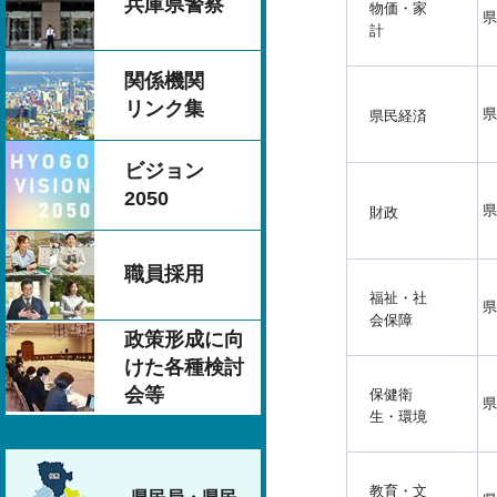
兵庫県警察
物価・家
県
計
関係機関
リンク集
県
県民経済
ビジョン
2050
県
財政
職員採用
福祉・社
県
会保障
政策形成に向
けた各種検討
会等
保健衛
県
生・環境
教育・文