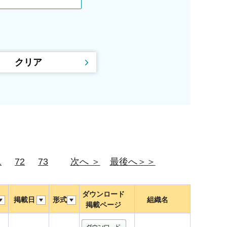
1
72
73
次へ ＞
最後へ＞＞
ダウンロード
掲載日
形式
組織名
掲載ページ