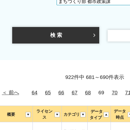
922件中 681～690件表示
＜ 前へ
64
65
66
67
68
69
70
7
ライセン
データ
データ
概要
カテゴリ
ス
時点
タイプ