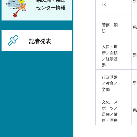
県民局・県民
県
化
センター情報
警察・消
県
防
記者発表
人口・世
帯／面積
県
／経済基
盤
行政基盤
県
／教育／
労働
文化・ス
ポーツ／
県
居住／健
康・医療