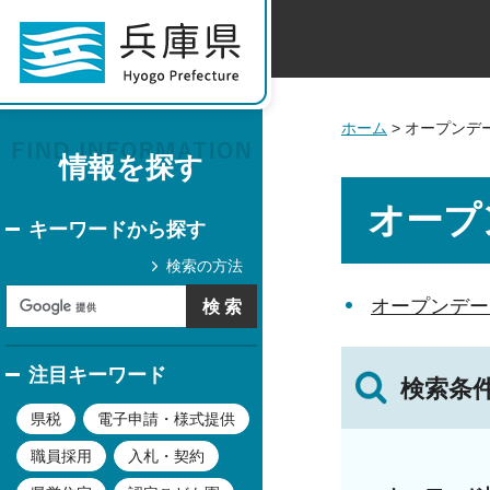
ホーム
> オープンデ
情報を探す
オープ
キーワードから探す
検索の方法
オープンデー
注目キーワード
検索条
県税
電子申請・様式提供
職員採用
入札・契約