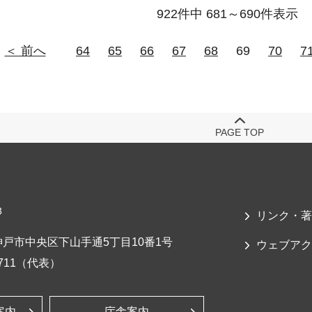
922件中 681～690件表示
＜ 前へ
64
65
66
67
68
69
70
7
PAGE TOP
3
リンク・著
戸市中央区下山手通5丁目10番1号
ウェブアク
-7711（代表）
案内
庁舎案内