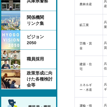
兵庫県警察
兵
農林水産
産
関係機関
兵
リンク集
鉱工業
業
ビジョン
2050
兵
労働・賃
賃
金
職員採用
兵
建築・住
住
宅
政策形成に向
けた各種検討
兵
会等
エネルギ
ギ
ー・水道
兵
運輸・情