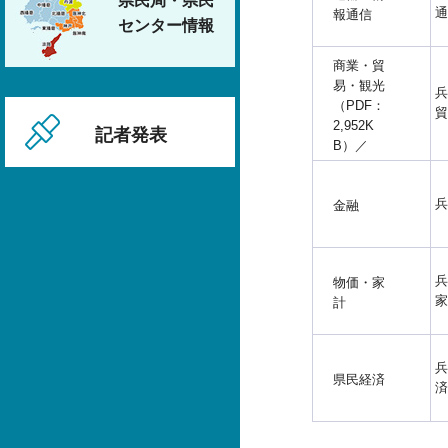
県民局・県民
通
報通信
センター情報
商業・貿
易・観光
兵
（PDF：
貿
2,952K
記者発表
B）／
兵
金融
兵
物価・家
家
計
兵
県民経済
済