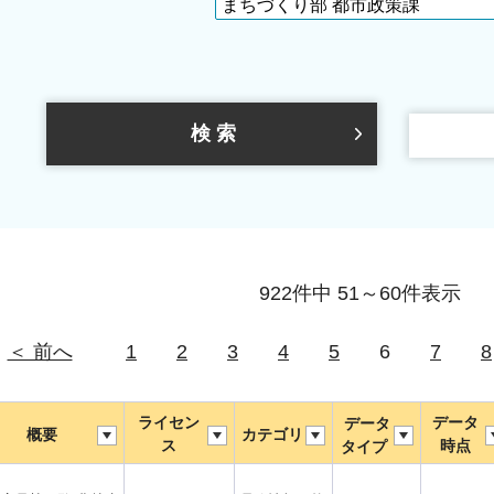
922件中 51～60件表示
＜ 前へ
1
2
3
4
5
6
7
8
ライセン
データ
データ
概要
カテゴリ
ス
時点
タイプ