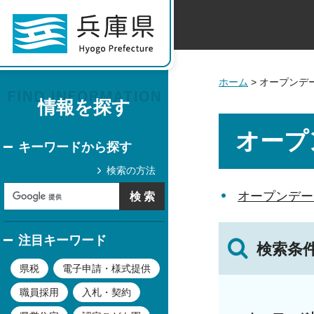
ホーム
> オープンデ
情報を探す
オープ
キーワードから探す
検索の方法
オープンデー
注目キーワード
検索条
県税
電子申請・様式提供
職員採用
入札・契約