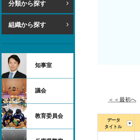
分類から探す
組織から探す
知事室
議会
＜＜最初へ
教育委員会
データ
タイトル