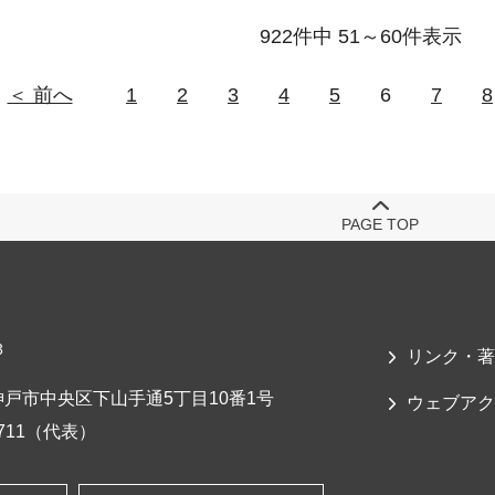
922件中 51～60件表示
＜ 前へ
1
2
3
4
5
6
7
8
PAGE TOP
3
リンク・著
戸市中央区下山手通5丁目10番1号
ウェブアク
-7711（代表）