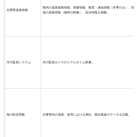
県内の道路規制情報、雨量情報、積雪・凍結情報（冬季のみ）、現
兵庫県道路情報
地の道路情報（毎時の映像）、冠水情報を掲載。
河川監視システム
河川監視カメラのリアルタイム映像。
海の防災情報
兵庫県内の漁港、港湾における潮位、風向風速のデータを記載。