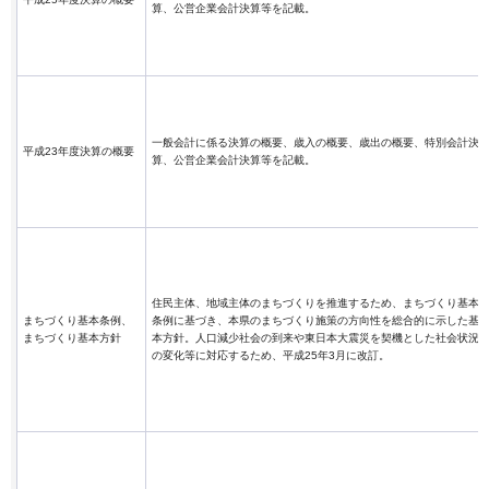
算、公営企業会計決算等を記載。
一般会計に係る決算の概要、歳入の概要、歳出の概要、特別会計決
平成23年度決算の概要
算、公営企業会計決算等を記載。
住民主体、地域主体のまちづくりを推進するため、まちづくり基本
まちづくり基本条例、
条例に基づき、本県のまちづくり施策の方向性を総合的に示した基
まちづくり基本方針
本方針。人口減少社会の到来や東日本大震災を契機とした社会状況
の変化等に対応するため、平成25年3月に改訂。