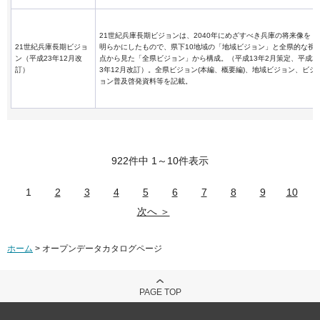
21世紀兵庫長期ビジョンは、2040年にめざすべき兵庫の将来像を
21世紀兵庫長期ビジョ
明らかにしたもので、県下10地域の「地域ビジョン」と全県的な視
ン（平成23年12月改
点から見た「全県ビジョン」から構成。（平成13年2月策定、平成2
訂）
3年12月改訂）。全県ビジョン(本編、概要編)、地域ビジョン、ビジ
ョン普及啓発資料等を記載。
922件中 1～10件表示
1
2
3
4
5
6
7
8
9
10
次へ ＞
ホーム
> オープンデータカタログページ
PAGE TOP