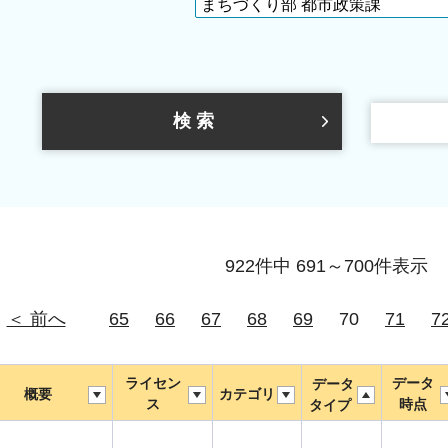
922件中 691～700件表示
＜ 前へ
65
66
67
68
69
70
71
7
ライセン
データ
データ
概要
カテゴリ
ス
時点
タイプ