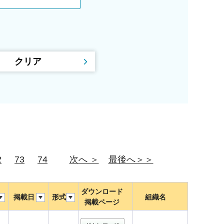
2
73
74
次へ ＞
最後へ＞＞
ダウンロード
掲載日
形式
組織名
掲載ページ