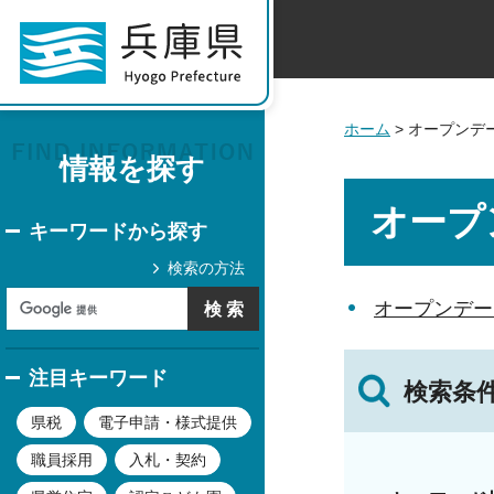
ホーム
> オープンデ
情報を探す
オープ
キーワードから探す
検索の方法
オープンデー
注目キーワード
検索条
県税
電子申請・様式提供
職員採用
入札・契約