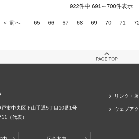
922件中 691～700件表示
＜ 前へ
65
66
67
68
69
70
71
7
PAGE TOP
3
リンク・著
戸市中央区下山手通5丁目10番1号
ウェブアク
-7711（代表）
案内
庁舎案内