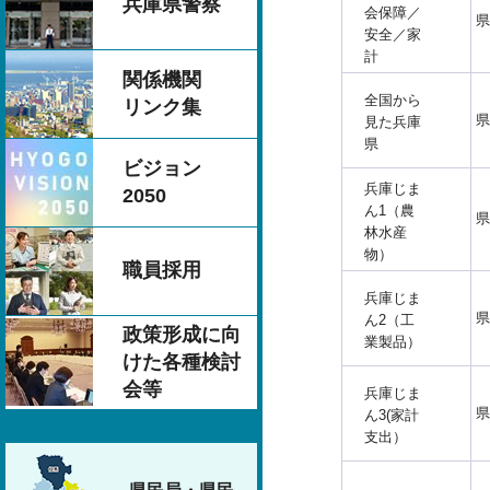
兵庫県警察
会保障／
県
安全／家
計
関係機関
全国から
リンク集
県
見た兵庫
県
ビジョン
兵庫じま
2050
ん1（農
県
林水産
物）
職員採用
兵庫じま
県
ん2（工
政策形成に向
業製品）
けた各種検討
会等
兵庫じま
県
ん3(家計
支出）