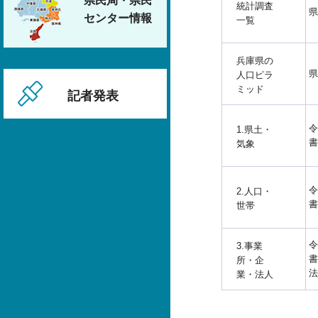
県民局・県民
統計調査
県
センター情報
一覧
兵庫県の
県
人口ピラ
ミッド
記者発表
令
1.県土・
書
気象
令
2.人口・
書
世帯
令
3.事業
書
所・企
法
業・法人