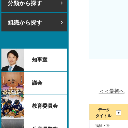
分類から探す
組織から探す
知事室
議会
＜＜最初へ
教育委員会
データ
タイトル
福祉・社