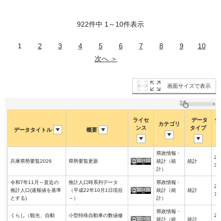
922件中 1～10件表示
1
2
3
4
5
6
7
8
9
10
次へ ＞
画面サイズで表示
ライセ
データ
デ
カテゴリ
ンス
タイプ
データタイトル
概要
県政情報・
20
兵庫県勢要覧2026
県勢要覧更新
統計（統
統計
3-
計）
令和7年11月～直近の
推計人口時系列データ
県政情報・
20
推計人口(速報値を基準
（平成22年10月1日現在
統計（統
統計
7-
とする)
～）
計）
県政情報・
くらし（観光、自動
小型特殊自動車の数値修
20
統計（統
統計