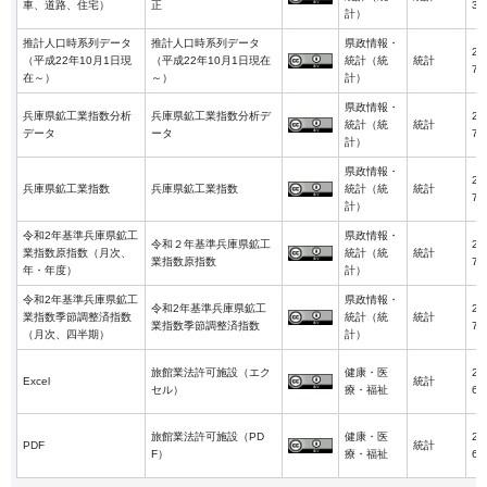
車、道路、住宅）
正
3-
計）
推計人口時系列データ
推計人口時系列データ
県政情報・
20
（平成22年10月1日現
（平成22年10月1日現在
統計（統
統計
7-
在～）
～）
計）
県政情報・
兵庫県鉱工業指数分析
兵庫県鉱工業指数分析デ
20
統計（統
統計
データ
ータ
7-
計）
県政情報・
20
兵庫県鉱工業指数
兵庫県鉱工業指数
統計（統
統計
7-
計）
令和2年基準兵庫県鉱工
県政情報・
令和２年基準兵庫県鉱工
20
業指数原指数（月次、
統計（統
統計
業指数原指数
7-
年・年度）
計）
令和2年基準兵庫県鉱工
県政情報・
令和2年基準兵庫県鉱工
20
業指数季節調整済指数
統計（統
統計
業指数季節調整済指数
7-
（月次、四半期）
計）
旅館業法許可施設（エク
健康・医
20
Excel
統計
セル）
療・福祉
6-
旅館業法許可施設（PD
健康・医
20
PDF
統計
F）
療・福祉
6-