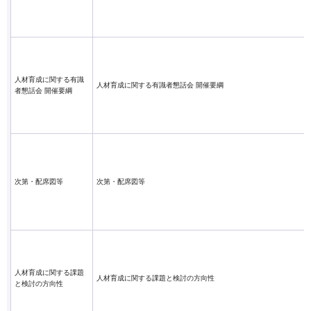
人材育成に関する有識
人材育成に関する有識者懇話会 開催要綱
者懇話会 開催要綱
次第・配席図等
次第・配席図等
人材育成に関する課題
人材育成に関する課題と検討の方向性
と検討の方向性