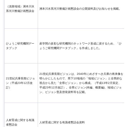
（淡路地域）洲本川水
洲本川水系河川整備計画懇談会の公開資料及びお知らせを掲載。
系河川整備計画懇談会
ひょうご研究機関デー
産学間の多彩な研究機関のネットワーク形成に資するため、「ひ
タブック
ょうご研究機関データブック」を作成しました。
21世紀兵庫長期ビジョンは、2040年にめざすべき兵庫の将来像を
21世紀兵庫長期ビジョ
明らかにしたもので、県下10地域の「地域ビジョン」と全県的な
ン（平成23年12月改
視点から見た「全県ビジョン」から構成。（平成13年2月策定、
訂）
平成23年12月改訂）。全県ビジョン(本編、概要編)、地域ビジョ
ン、ビジョン普及啓発資料等を記載。
人材育成に関する有識
人材育成に関する有識者懇話会資料
者懇話会