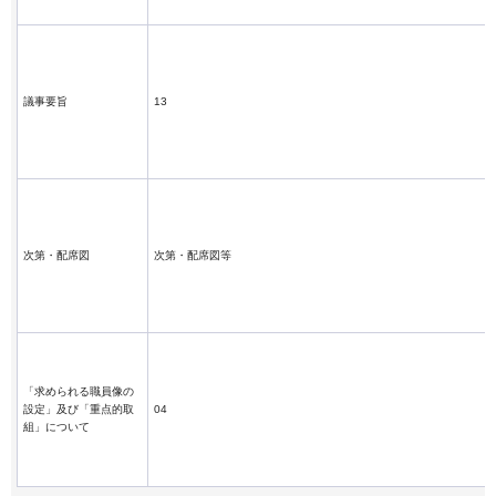
議事要旨
13
次第・配席図
次第・配席図等
「求められる職員像の
設定」及び「重点的取
04
組」について