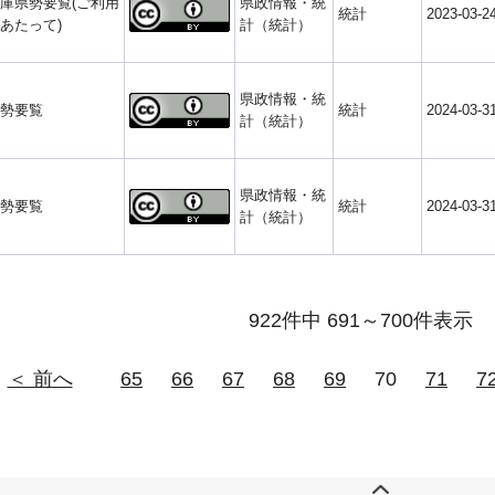
庫県勢要覧(ご利用
県政情報・統
統計
2023-03-2
あたって)
計（統計）
県政情報・統
勢要覧
統計
2024-03-3
計（統計）
県政情報・統
勢要覧
統計
2024-03-3
計（統計）
922件中 691～700件表示
＜ 前へ
65
66
67
68
69
70
71
7