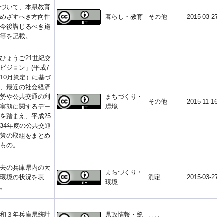
づいて、本県教育
めざすべき方向性
暮らし・教育
その他
2015-03-2
今後講じるべき施
等を記載。
ひょうご21世紀交
ビジョン」(平成7
10月策定）に基づ
、最近の社会経済
勢や公共交通の利
まちづくり・
その他
2015-11-1
実態に関するデー
環境
を踏まえ、平成25
34年度の公共交通
策の取組をまとめ
もの。
去の兵庫県内の大
まちづくり・
環境の状況を表
測定
2015-03-2
環境
。
和３年兵庫県統計
県政情報・統