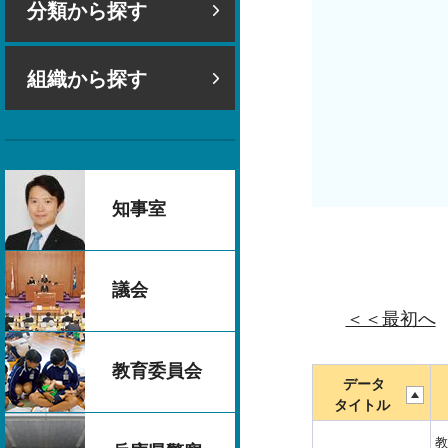
分類から探す
組織から探す
知事室
議会
＜＜最初へ
教育委員会
データ
タイトル
教