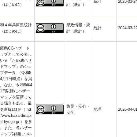
統計
2023-03-2
（はじめに）
計（統計）
和４年兵庫県統計
県政情報・統
統計
2024-03-2
（はじめに）
計（統計）
庫県CGハザード
ップとして公表し
いる「ため池ハザ
ドマップ」のシェ
プデータ （令和8
4月1日時点）を掲
。なお、令和8年4
1日以降にハザー
マップを更新して
る場合もある。最
防災・安心・
更新版はHP（ htt
地理
2026-04-0
安全
//www.hazardmap.
ref.hyogo.jp ）を参
。また、各ハザー
マップ詳細につい