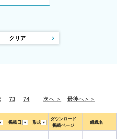
2
73
74
次へ ＞
最後へ＞＞
ダウンロード
掲載日
形式
組織名
掲載ページ