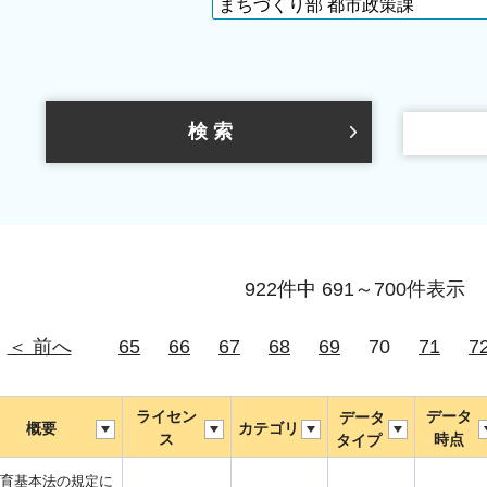
922件中 691～700件表示
＜ 前へ
65
66
67
68
69
70
71
7
ライセン
データ
データ
概要
カテゴリ
ス
時点
タイプ
育基本法の規定に