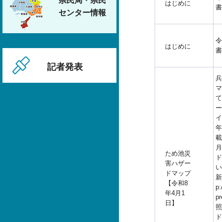
県民局・県民
はじめに
書
センター情報
令
はじめに
書
記者発表
兵
マ
て
ー
イ
年
載
月
ため池災
ド
害ハザー
い
ドマップ
新
【令和8
p:
年4月1
p
日】
照
ド