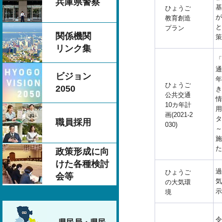
兵庫県警察
基
ひょうご
が
教育創造
と
プラン
関係機関
策
リンク集
「
通
ビジョン
年
ひょうご
2050
き
公共交通
情
10カ年計
用
画(2021-2
タ
職員採用
030)
～
施
た
政策形成に向
けた各種検討
過
ひょうご
会等
気
の大気環
示
境
令