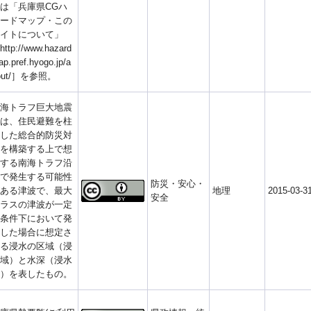
は「兵庫県CGハ
ードマップ・この
イトについて」
ttp://www.hazard
p.pref.hyogo.jp/a
out/］を参照。
海トラフ巨大地震
は、住民避難を柱
した総合的防災対
を構築する上で想
する南海トラフ沿
で発生する可能性
防災・安心・
ある津波で、最大
地理
2015-03-3
安全
ラスの津波が一定
条件下において発
した場合に想定さ
る浸水の区域（浸
域）と水深（浸水
）を表したもの。