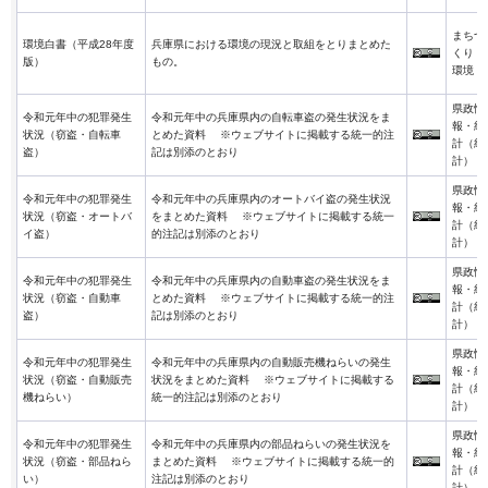
まちづ
環境白書（平成28年度
兵庫県における環境の現況と取組をとりまとめた
くり・
版）
もの。
環境
県政情
令和元年中の犯罪発生
令和元年中の兵庫県内の自転車盗の発生状況をま
報・統
状況（窃盗・自転車
とめた資料 ※ウェブサイトに掲載する統一的注
計（統
盗）
記は別添のとおり
計）
県政情
令和元年中の犯罪発生
令和元年中の兵庫県内のオートバイ盗の発生状況
報・統
状況（窃盗・オートバ
をまとめた資料 ※ウェブサイトに掲載する統一
計（統
イ盗）
的注記は別添のとおり
計）
県政情
令和元年中の犯罪発生
令和元年中の兵庫県内の自動車盗の発生状況をま
報・統
状況（窃盗・自動車
とめた資料 ※ウェブサイトに掲載する統一的注
計（統
盗）
記は別添のとおり
計）
県政情
令和元年中の犯罪発生
令和元年中の兵庫県内の自動販売機ねらいの発生
報・統
状況（窃盗・自動販売
状況をまとめた資料 ※ウェブサイトに掲載する
計（統
機ねらい）
統一的注記は別添のとおり
計）
県政情
令和元年中の犯罪発生
令和元年中の兵庫県内の部品ねらいの発生状況を
報・統
状況（窃盗・部品ねら
まとめた資料 ※ウェブサイトに掲載する統一的
計（統
い）
注記は別添のとおり
計）