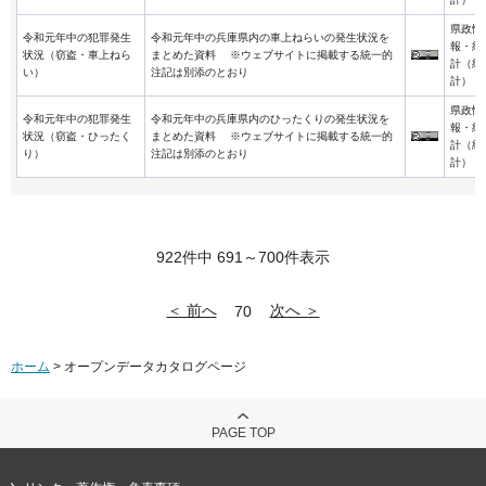
県政情
令和元年中の犯罪発生
令和元年中の兵庫県内の車上ねらいの発生状況を
報・統
状況（窃盗・車上ねら
まとめた資料 ※ウェブサイトに掲載する統一的
計（統
い）
注記は別添のとおり
計）
県政情
令和元年中の犯罪発生
令和元年中の兵庫県内のひったくりの発生状況を
報・統
状況（窃盗・ひったく
まとめた資料 ※ウェブサイトに掲載する統一的
計（統
り）
注記は別添のとおり
計）
922件中 691～700件表示
＜ 前へ
次へ ＞
70
ホーム
> オープンデータカタログページ
PAGE TOP