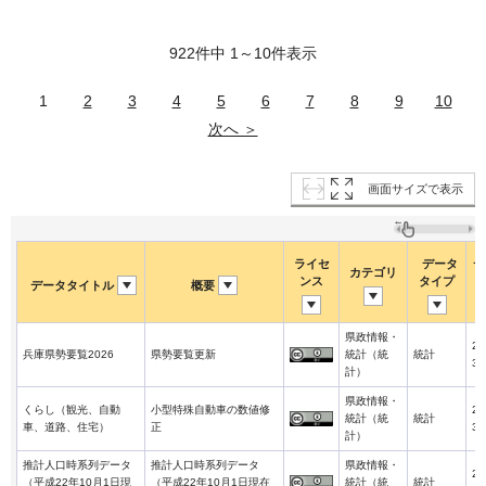
922件中 1～10件表示
1
2
3
4
5
6
7
8
9
10
次へ ＞
画面サイズで表示
ライセ
データ
デ
カテゴリ
ンス
タイプ
データタイトル
概要
県政情報・
20
兵庫県勢要覧2026
県勢要覧更新
統計（統
統計
3-
計）
県政情報・
くらし（観光、自動
小型特殊自動車の数値修
20
統計（統
統計
車、道路、住宅）
正
3-
計）
推計人口時系列データ
推計人口時系列データ
県政情報・
20
（平成22年10月1日現
（平成22年10月1日現在
統計（統
統計