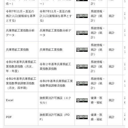
7-
在～）
～）
計）
令和7年11月～直近の
令和7年11月～直近の推
県政情報・
20
推計人口(速報値を基準
計人口(速報値を基準とす
統計（統
統計
7-
とする)
る)
計）
県政情報・
兵庫県鉱工業指数分析
兵庫県鉱工業指数分析デ
20
統計（統
統計
データ
ータ
7-
計）
県政情報・
20
兵庫県鉱工業指数
兵庫県鉱工業指数
統計（統
統計
7-
計）
令和2年基準兵庫県鉱工
県政情報・
令和２年基準兵庫県鉱工
20
業指数原指数（月次、
統計（統
統計
業指数原指数
7-
年・年度）
計）
令和2年基準兵庫県鉱工
県政情報・
令和2年基準兵庫県鉱工業
20
業指数季節調整済指数
統計（統
統計
指数季節調整済指数
7-
（月次、四半期）
計）
旅館業法許可施設（エク
健康・医
20
Excel
統計
セル）
療・福祉
6-
旅館業法許可施設（PD
健康・医
20
PDF
統計
F）
療・福祉
6-