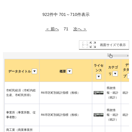
922件中 701～710件表示
＜ 前へ
次へ ＞
71
画面サイズで表示
デー
ライセ
カテゴ
タタ
ンス
データタイトル
概要
リ
プ
県政情
市町民経済（市町内総
R6市区町別統計指標（推移）
報・統計
統計
生産、市町民所得）
（統計）
県政情
事業所（事業所数、従
R6市区町別統計指標（推移）
報・統計
統計
事者数）
（統計）
商工業（商業事業所