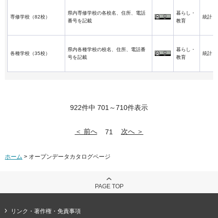
県内専修学校の各校名、住所、電話
暮らし・
専修学校（82校）
統計
番号を記載
教育
県内各種学校の校名、住所、電話番
暮らし・
各種学校（35校）
統計
号を記載
教育
922件中 701～710件表示
＜ 前へ
次へ ＞
71
ホーム
> オープンデータカタログページ
PAGE TOP
リンク・著作権・免責事項