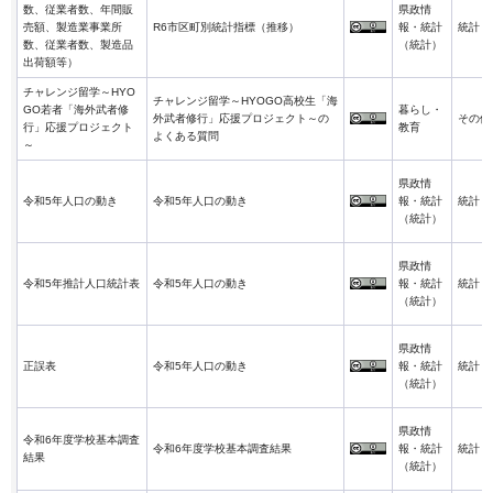
数、従業者数、年間販
県政情
売額、製造業事業所
R6市区町別統計指標（推移）
報・統計
統計
数、従業者数、製造品
（統計）
出荷額等）
チャレンジ留学～HYO
チャレンジ留学～HYOGO高校生「海
GO若者「海外武者修
暮らし・
外武者修行」応援プロジェクト～の
その他
行」応援プロジェクト
教育
よくある質問
～
県政情
令和5年人口の動き
令和5年人口の動き
報・統計
統計
（統計）
県政情
令和5年推計人口統計表
令和5年人口の動き
報・統計
統計
（統計）
県政情
正誤表
令和5年人口の動き
報・統計
統計
（統計）
県政情
令和6年度学校基本調査
令和6年度学校基本調査結果
報・統計
統計
結果
（統計）