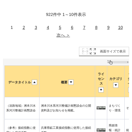
922件中 1～10件表示
1
2
3
4
5
6
7
8
9
10
次へ ＞
画面サイズで表示
ライ
デ
セン
カテゴリ
タ
データタイトル
概要
ス
イ
（淡路地域）洲本川水
洲本川水系河川整備計画懇談会の公開
まちづく
その
系河川整備計画懇談会
資料及びお知らせを掲載。
り・環境
県政情
（参考）接続指数に使
兵庫県鉱工業接続指数に使用した接続
報・統計
統計