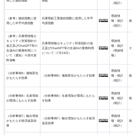
用した接続係数
係数
（統計）
県政情
（参考）接続指数に使
兵庫県鉱工業接続指数に使用した年平
報・統計
統計
用した年平均原指数
均原指数
（統計）
（参考）兵庫県情報セ
キュリティ対策指針の
県政情
兵庫県情報セキュリティ対策指針の改
改正及びChatGPT等の
報・統計
正及びChatGPT等の生成AIの業務利用
その
生成AIの業務利用につ
（県政情
について（7月19日）
いて（通知）※添付資
報）
料省略
県政情
（分析事例9）価格変化
（分析事例9）価格変化がもたらす効果
報・統計
統計
がもたらす効果
（統計）
県政情
（分析事例8）生産増加
（分析事例8）生産増加が環境にもたら
報・統計
統計
が環境にもたらす効果
す効果
（統計）
（分析事例7）輸出増加
県政情
（分析事例7）輸出増加がもたらす経済
がもたらす経済波及効
報・統計
統計
波及効果
果
（統計）