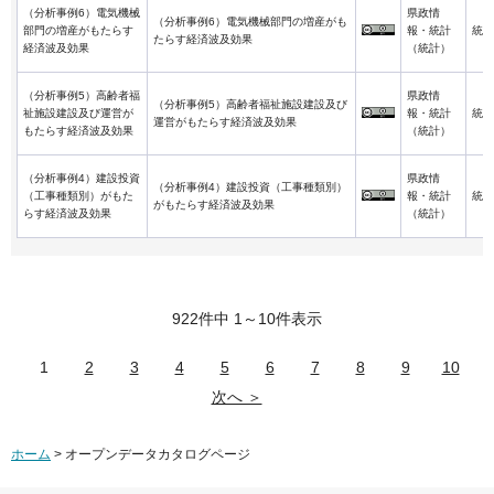
（分析事例6）電気機械
県政情
（分析事例6）電気機械部門の増産がも
部門の増産がもたらす
報・統計
統計
たらす経済波及効果
経済波及効果
（統計）
（分析事例5）高齢者福
県政情
（分析事例5）高齢者福祉施設建設及び
祉施設建設及び運営が
報・統計
統計
運営がもたらす経済波及効果
もたらす経済波及効果
（統計）
（分析事例4）建設投資
県政情
（分析事例4）建設投資（工事種類別）
（工事種類別）がもた
報・統計
統計
がもたらす経済波及効果
らす経済波及効果
（統計）
922件中 1～10件表示
1
2
3
4
5
6
7
8
9
10
次へ ＞
ホーム
> オープンデータカタログページ