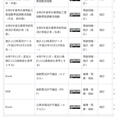
業指数原指数
7-
年・年度）
計）
令和2年基準兵庫県鉱工
県政情報・
令和2年基準兵庫県鉱工業
20
業指数季節調整済指数
統計（統
統計
指数季節調整済指数
7-
（月次、四半期）
計）
令和5年度兵庫県市町民
県政情報・
令和5年度兵庫県市町民経
20
経済計算統計表（生
統計（統
統計
済計算統計表（生産）
7-
産）
計）
推計人口時系列データ
推計人口時系列データ
県政情報・
20
（平成22年10月1日現
（平成22年10月1日現在
統計（統
統計
7-
在～）
～）
計）
令和7年11月～直近の
令和7年11月～直近の推
県政情報・
20
推計人口(速報値を基準
計人口(速報値を基準とす
統計（統
統計
7-
とする)
る)
計）
旅館業法許可施設（エク
健康・医
20
Excel
統計
セル）
療・福祉
6-
旅館業法許可施設（PD
健康・医
20
PDF
統計
F）
療・福祉
6-
公衆浴場法許可施設（エ
健康・医
20
Excel
統計
クセル）
療・福祉
6-