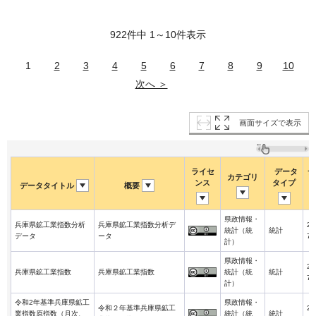
922件中 1～10件表示
1
2
3
4
5
6
7
8
9
10
次へ ＞
画面サイズで表示
ライセ
データ
デ
カテゴリ
ンス
タイプ
データタイトル
概要
県政情報・
兵庫県鉱工業指数分析
兵庫県鉱工業指数分析デ
20
統計（統
統計
データ
ータ
7-
計）
県政情報・
20
兵庫県鉱工業指数
兵庫県鉱工業指数
統計（統
統計
7-
計）
令和2年基準兵庫県鉱工
県政情報・
令和２年基準兵庫県鉱工
20
業指数原指数（月次、
統計（統
統計