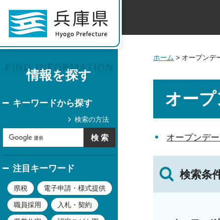
ホーム
> オープンデ
情報を探す
オープ
キーワードから探す
検索の方法
オープンデー
注目キーワード
検索条
県税
電子申請・様式提供
職員採用
入札・契約