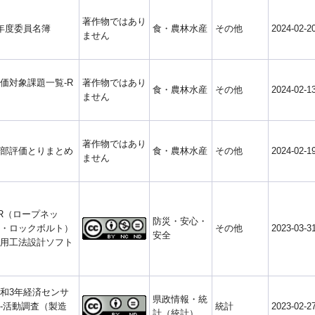
著作物ではあり
年度委員名簿
食・農林水産
その他
2024-02-2
ません
価対象課題一覧-R
著作物ではあり
食・農林水産
その他
2024-02-1
ません
著作物ではあり
部評価とりまとめ
食・農林水産
その他
2024-02-1
ません
R（ロープネッ
防災・安心・
・ロックボルト）
その他
2023-03-3
安全
用工法設計ソフト
和3年経済センサ
県政情報・統
-活動調査（製造
統計
2023-02-2
計（統計）