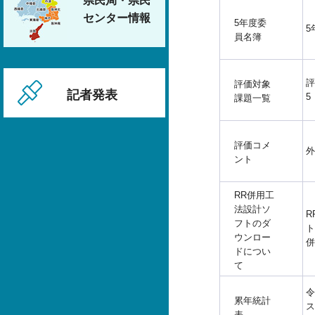
県民局・県民
センター情報
5年度委
5
員名簿
評
評価対象
記者発表
5
課題一覧
評価コメ
外
ント
RR併用工
法設計ソ
R
フトのダ
ト
ウンロー
併
ドについ
て
令
累年統計
ス
表