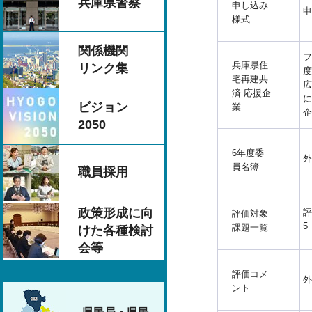
兵庫県警察
申し込み
申
様式
関係機関
フ
兵庫県住
リンク集
度
宅再建共
広
済 応援企
に
ビジョン
業
企
2050
6年度委
外
員名簿
職員採用
政策形成に向
評
評価対象
5
課題一覧
けた各種検討
会等
評価コメ
外
ント