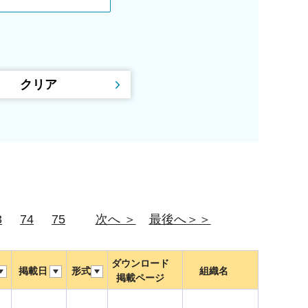
3
74
75
次へ ＞
最後へ＞＞
ダウンロード
掲載日
形式
組織名
掲載ページ