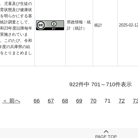
、児童及び生徒の
育状態及び健康状
を明らかにする基
統計調査として、
県政情報・統
統計
2025-02-1
和23年度以降毎年
計（統計）
実施されていま
。このたび、令和
年度の兵庫県の結
をとりまとめまし
922件中 701～710件表示
＜ 前へ
66
67
68
69
70
71
72
7
PAGE TOP