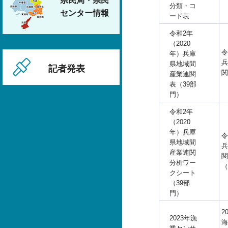
県民局・県民
分類・コ
センター情報
ード表
令和2年
（2020
令
年）兵庫
兵
県地域間
記者発表
関
産業連関
表（39部
門）
令和2年
（2020
年）兵庫
令
県地域間
兵
産業連関
関
分析ワー
（
クシート
（39部
門）
2
2023年漁
海