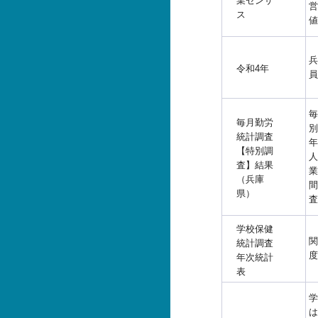
業センサ
営
ス
値
兵
令和4年
員
毎
毎月勤労
別
統計調査
年
【特別調
人
査】結果
業
（兵庫
間
県）
査
学校保健
関
統計調査
度
年次統計
表
学
は