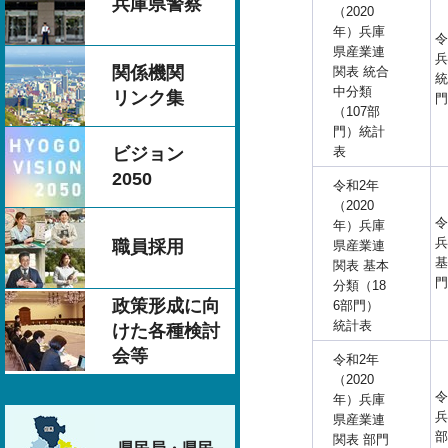
兵庫県警察
（2020
年）兵庫
令
県産業連
兵
関係機関
関表 統合
統
中分類
リンク集
門
（107部
門）統計
表
ビジョン
2050
令和2年
（2020
令
年）兵庫
兵
職員採用
県産業連
基
関表 基本
門
分類（18
政策形成に向
6部門）
統計表
けた各種検討
会等
令和2年
（2020
令
年）兵庫
兵
県産業連
部
関表 部門