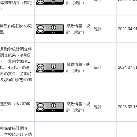
体調査結果（確定
計（統計）
）
庫県内各団体の職
県政情報・統
統計
2022-04-0
数
計（統計）
月勤労統計調査特
調査結果（令和5
）：常用労働者1
県政情報・統
以上4人以下の事
統計
2024-07-3
計（統計）
所の賃金、労働時
及び雇用実態の調
連資料（令和7年
県政情報・統
統計
2026-02-1
）
計（統計）
校保健統計調査
、学校における幼