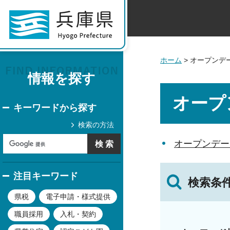
ホーム
> オープンデ
情報を探す
オープ
キーワードから探す
検索の方法
オープンデー
注目キーワード
検索条
県税
電子申請・様式提供
職員採用
入札・契約