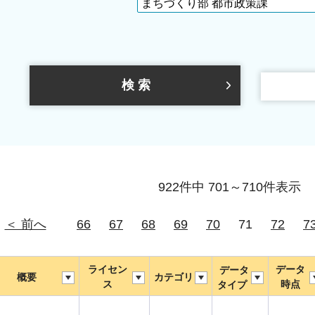
922件中 701～710件表示
＜ 前へ
66
67
68
69
70
71
72
7
ライセン
データ
データ
概要
カテゴリ
ス
時点
タイプ