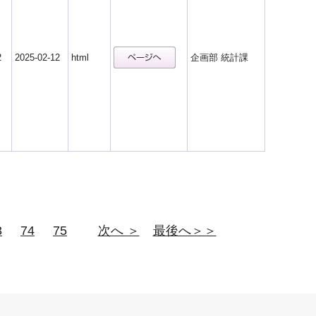
2
2025-02-12
html
企画部 統計課
3
74
75
次へ ＞
最後へ＞＞