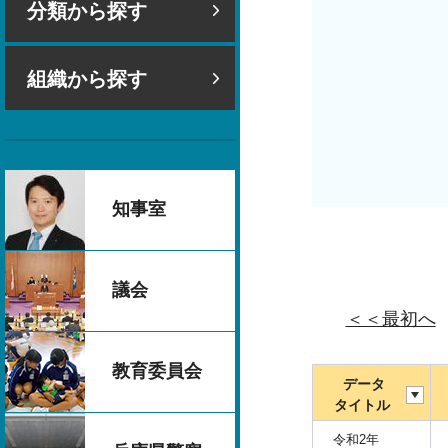
分類から探す
組織から探す
知事室
議会
＜＜最初へ
教育委員会
データ
タイトル
令和2年