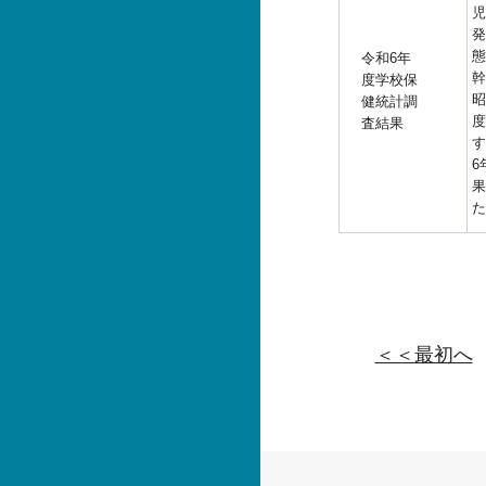
児
発
態
令和6年
幹
度学校保
昭
健統計調
度
査結果
す
6
果
た
＜＜最初へ