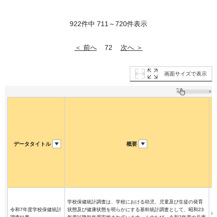
922件中 711～720件表示
＜ 前へ
次へ ＞
72
画面サイズで表示
データタイトル
概要
学校保健統計調査は、学校における幼児、児童及び生徒の発育
令和7年度学校保健統計
状態及び健康状態を明らかにする基幹統計調査として、昭和23