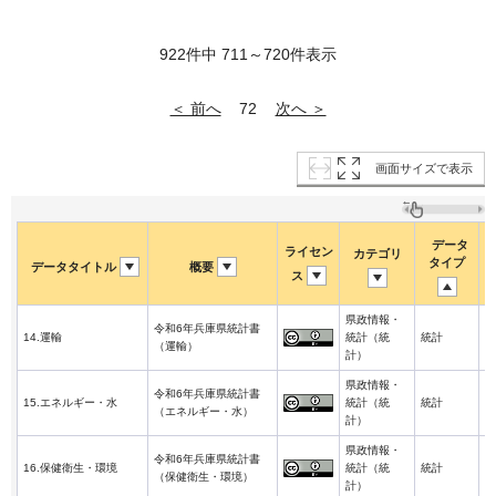
922件中 711～720件表示
＜ 前へ
次へ ＞
72
画面サイズで表示
データ
ライセン
カテゴリ
タイプ
データタイトル
概要
ス
県政情報・
令和6年兵庫県統計書
2
14.運輸
統計（統
統計
（運輸）
3
計）
県政情報・
令和6年兵庫県統計書
2
15.エネルギー・水
統計（統
統計
（エネルギー・水）
3
計）
県政情報・
令和6年兵庫県統計書
2
16.保健衛生・環境
統計（統
統計
（保健衛生・環境）
3
計）