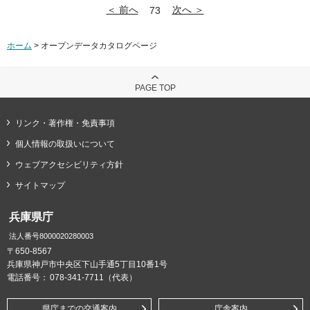
＜ 前へ
次へ ＞
73
ホーム
> オープンデータカタログページ
PAGE TOP
リンク・著作権・免責事項
個人情報の取扱いについて
ウェブアクセシビリティ方針
サイトマップ
兵庫県庁
法人番号8000020280003
〒650-8567
兵庫県神戸市中央区下山手通5丁目10番1号
電話番号：
078-341-7711（代表）
県庁までの交通案内
庁舎案内