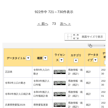
922件中 721～730件表示
＜ 前へ
次へ ＞
73
画面サイズで表示
デー
ライセン
データタ
カテゴリ
時
データタイトル
概要
ス
イプ
令和5年人口の
県政情報・統
2024-
正誤表
統計
動き
計（統計）
30
令和3年推計人
県政情報・統
2022-
令和3年人口の動き
統計
口年報
計（統計）
30
令和3年推計人
県政情報・統
2022-
令和3年推計人口統計表
統計
口年報統計表
計（統計）
01
県政情報・統
2026-
兵庫県勢要覧2026
県勢要覧更新
統計
計（統計）
31