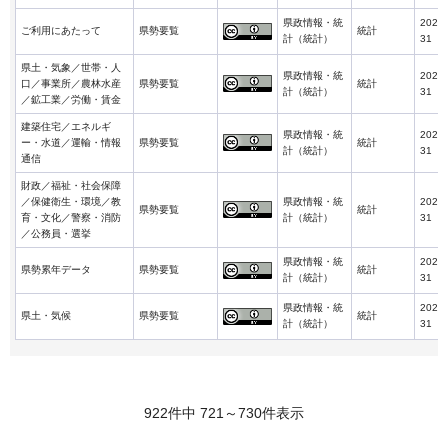
県政情報・統
2024-
ご利用にあたって
県勢要覧
統計
計（統計）
31
県土・気象／世帯・人
県政情報・統
2024-
口／事業所／農林水産
県勢要覧
統計
計（統計）
31
／鉱工業／労働・賃金
建築住宅／エネルギ
県政情報・統
2024-
ー・水道／運輸・情報
県勢要覧
統計
計（統計）
31
通信
財政／福祉・社会保障
／保健衛生・環境／教
県政情報・統
2024-
県勢要覧
統計
育・文化／警察・消防
計（統計）
31
／公務員・選挙
県政情報・統
2024-
県勢累年データ
県勢要覧
統計
計（統計）
31
県政情報・統
2024-
県土・気候
県勢要覧
統計
計（統計）
31
922件中 721～730件表示