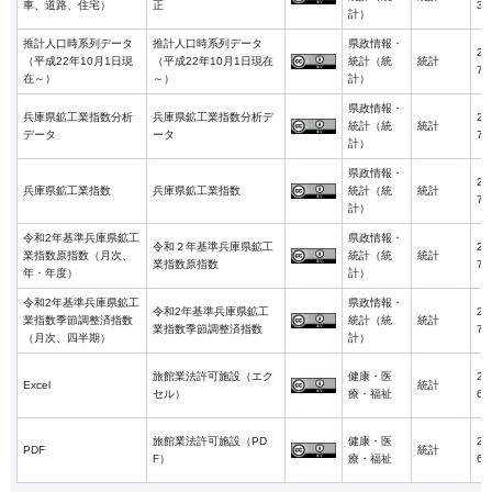
車、道路、住宅）
正
3-
計）
推計人口時系列データ
推計人口時系列データ
県政情報・
20
（平成22年10月1日現
（平成22年10月1日現在
統計（統
統計
7-
在～）
～）
計）
県政情報・
兵庫県鉱工業指数分析
兵庫県鉱工業指数分析デ
20
統計（統
統計
データ
ータ
7-
計）
県政情報・
20
兵庫県鉱工業指数
兵庫県鉱工業指数
統計（統
統計
7-
計）
令和2年基準兵庫県鉱工
県政情報・
令和２年基準兵庫県鉱工
20
業指数原指数（月次、
統計（統
統計
業指数原指数
7-
年・年度）
計）
令和2年基準兵庫県鉱工
県政情報・
令和2年基準兵庫県鉱工
20
業指数季節調整済指数
統計（統
統計
業指数季節調整済指数
7-
（月次、四半期）
計）
旅館業法許可施設（エク
健康・医
20
Excel
統計
セル）
療・福祉
6-
旅館業法許可施設（PD
健康・医
20
PDF
統計
F）
療・福祉
6-