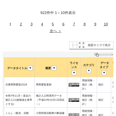
922件中 1～10件表示
1
2
3
4
5
6
7
8
9
10
次へ ＞
画面サイズで表示
ライセ
データ
デ
カテゴリ
ンス
タイプ
データタイトル
概要
県政情報・
20
兵庫県勢要覧2026
県勢要覧更新
統計（統
統計
3-
計）
令和7年11月～直近の
推計人口時系列データ
県政情報・
20
推計人口(速報値を基準
（平成22年10月1日現在
統計（統
統計
7-
とする)
～）
計）
県政情報・
くらし（観光、自動
小型特殊自動車の数値修
20
統計（統
統計