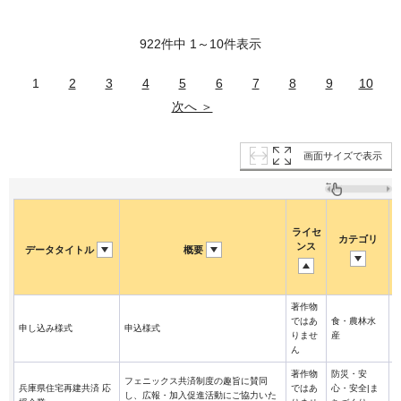
922件中 1～10件表示
1
2
3
4
5
6
7
8
9
10
次へ ＞
画面サイズで表示
ライセ
カテゴリ
ンス
データタイトル
概要
著作物
ではあ
食・農林水
申し込み様式
申込様式
りませ
産
ん
著作物
防災・安
フェニックス共済制度の趣旨に賛同
兵庫県住宅再建共済 応
ではあ
心・安全|ま
し、広報・加入促進活動にご協力いた