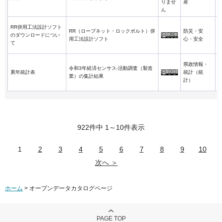
りませ
産
ん
RR併用工法設計ソフト
RR（ロープネット・ロックボルト）併
防災・安
のダウンロードについ
用工法設計ソフト
心・安全
て
県政情報・
令和3年経済センサス-活動調査（製造
累年統計表
統計（統
業）の集計結果
計）
922件中 1～10件表示
1
2
3
4
5
6
7
8
9
10
次へ ＞
ホーム
> オープンデータカタログページ
PAGE TOP