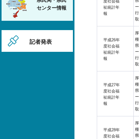
県民局・県民
県
度社会福
ー
祉統計年
センター情報
行
報
取
厚
種
平成26年
記者発表
県
度社会福
ー
祉統計年
行
報
取
厚
種
平成27年
県
度社会福
ー
祉統計年
行
報
取
厚
種
平成28年
県
度社会福