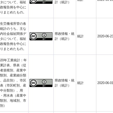
タについて、福祉
計（統計）
政報告例を中心に
りまとめたもの。
生労働省所管の各
統計のうち、主な
内社会福祉関係デ
県政情報・統
統計
2020-06-2
タについて、福祉
計（統計）
政報告例を中心に
りまとめたもの。
020年工業統計：年
累計表、県表（従
者規模別、産業中
類別、産業細分類
、品目別）、市区
県政情報・統
統計
2020-06-0
表（市区町別、産
計（統計）
中分類別）、用
・用水表（産業中
類別、地域別、市
別）