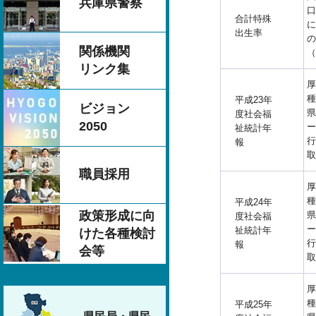
兵庫県警察
口
合計特殊
に
出生率
の
関係機関
（
リンク集
厚
種
平成23年
ビジョン
県
度社会福
2050
ー
祉統計年
行
報
取
職員採用
厚
種
平成24年
政策形成に向
県
度社会福
ー
祉統計年
けた各種検討
行
報
会等
取
厚
種
平成25年