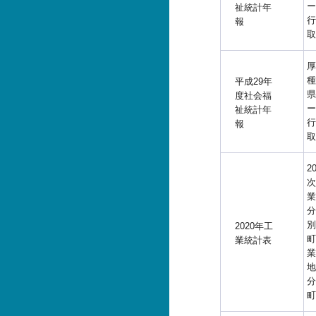
ー
祉統計年
行
報
取
厚
種
平成29年
県
度社会福
ー
祉統計年
行
報
取
2
次
業
分
別
2020年工
町
業統計表
業
地
分
町