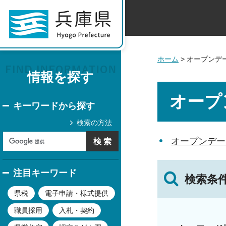
ホーム
> オープンデ
情報を探す
オープ
キーワードから探す
検索の方法
オープンデー
注目キーワード
検索条
県税
電子申請・様式提供
職員採用
入札・契約