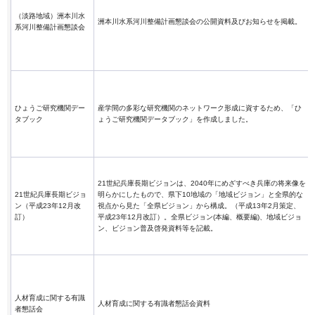
（淡路地域）洲本川水
洲本川水系河川整備計画懇談会の公開資料及びお知らせを掲載。
系河川整備計画懇談会
ひょうご研究機関デー
産学間の多彩な研究機関のネットワーク形成に資するため、「ひ
タブック
ょうご研究機関データブック」を作成しました。
21世紀兵庫長期ビジョンは、2040年にめざすべき兵庫の将来像を
21世紀兵庫長期ビジョ
明らかにしたもので、県下10地域の「地域ビジョン」と全県的な
ン（平成23年12月改
視点から見た「全県ビジョン」から構成。（平成13年2月策定、
訂）
平成23年12月改訂）。全県ビジョン(本編、概要編)、地域ビジョ
ン、ビジョン普及啓発資料等を記載。
人材育成に関する有識
人材育成に関する有識者懇話会資料
者懇話会