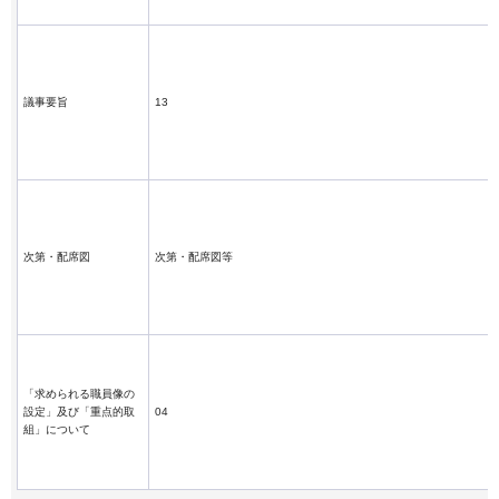
議事要旨
13
次第・配席図
次第・配席図等
「求められる職員像の
設定」及び「重点的取
04
組」について