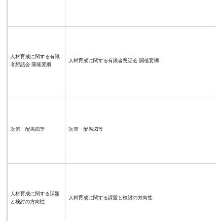
人材育成に関する有識
人材育成に関する有識者懇話会 開催要綱
者懇話会 開催要綱
次第・配席図等
次第・配席図等
人材育成に関する課題
人材育成に関する課題と検討の方向性
と検討の方向性