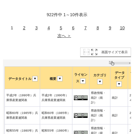
922件中 1～10件表示
1
2
3
4
5
6
7
8
9
10
次へ ＞
画面サイズで表示
データ
デ
ライセン
カテゴリ
タイプ
データタイトル
概要
ス
県政情報・
平成2年（1990年）兵
平成2年（1990年）
20
統計（統
統計
庫県産業連関表
兵庫県産業連関表
-01
計）
県政情報・
昭和60年（1985年）兵
昭和60年（1985年）
20
統計（統
統計
庫県産業連関表
兵庫県産業連関表
-01
計）
県政情報・
昭和55年（1980年）兵
昭和55年（1980年）
20
統計（統
統計