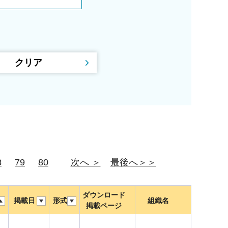
8
79
80
次へ ＞
最後へ＞＞
ダウンロード
掲載日
形式
組織名
掲載ページ