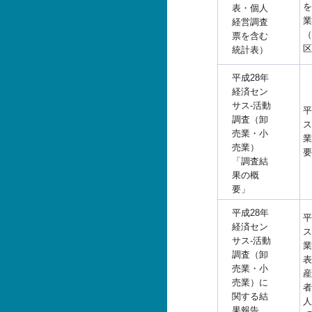
を
表・個人
業
経営調査
（
票を含む
区
統計表）
平成28年
経済セン
サス-活動
平
調査（卸
ス
売業・小
業
売業）
要
「調査結
果の概
要」
平成28年
平
経済セン
ス
サス-活動
業
調査（卸
表
売業・小
産
売業）に
者
関する結
人
果報告