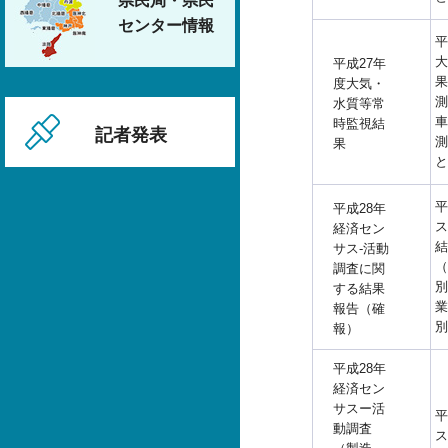
県民局・県民
センター情報
平
大
平成27年
果
度大気・
測
水質等常
車
時監視結
記者発表
測
果
と
平
平成28年
ス
経済セン
結
サス-活動
（
調査に関
別
する結果
業
報告（確
別
報）
平成28年
経済セン
サスー活
平
動調査
ス