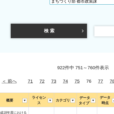
922件中 751～760件表示
＜ 前へ
71
72
73
74
75
76
77
7
ライセン
データ
データ
概要
カテゴリ
ス
時点
タイプ
成18年度における