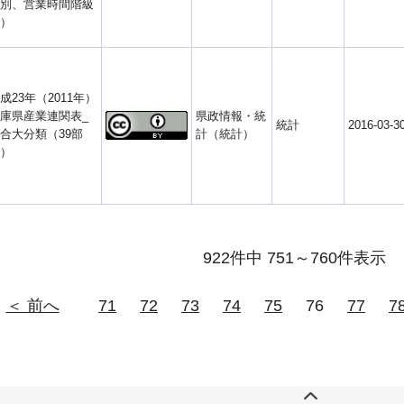
別、営業時間階級
）
成23年（2011年）
庫県産業連関表_
県政情報・統
統計
2016-03-3
合大分類（39部
計（統計）
）
922件中 751～760件表示
＜ 前へ
71
72
73
74
75
76
77
7