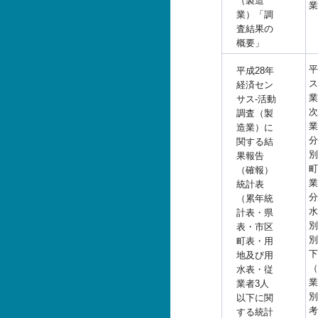
（製造
業
業）「調
査結果の
概要」
平
平成28年
ス
経済セン
業
サス-活動
次
調査（製
業
造業）に
分
関する結
別
果報告
町
（確報）
業
統計表
分
（累年統
水
計表・県
別
表・市区
別
町表・用
下
地及び用
（
水表・従
業
業者3人
別
以下に関
考
する統計