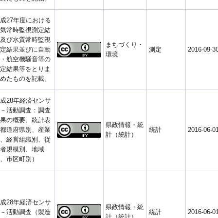
成27年度における
気常時監視測定結
及び水質常時監視
まちづくり・
定結果並びに自動
測定
2016-09-3
環境
・航空機騒音等の
定結果等をとりま
めたものを記載。
成28年経済センサ
－活動調査：調査
果の概要、統計表
県政情報・統
都道府県別、産業
統計
2016-06-0
計（統計）
、経営組織別、従
者規模別、地域
、市区町別）
成28年経済センサ
県政情報・統
－活動調査（製造
統計
2016-06-0
計（統計）