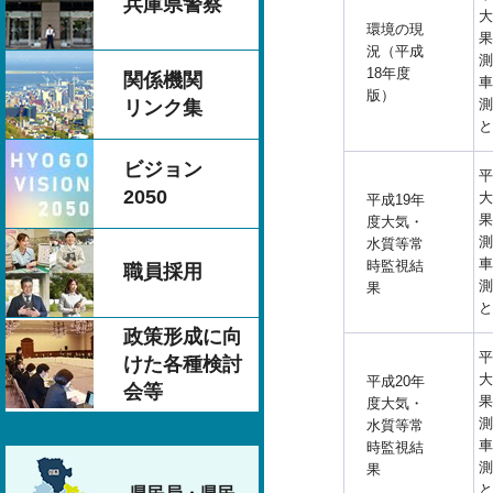
兵庫県警察
大
環境の現
果
況（平成
測
18年度
関係機関
車
版）
測
リンク集
と
ビジョン
平
2050
大
平成19年
果
度大気・
測
水質等常
車
時監視結
職員採用
測
果
と
政策形成に向
平
けた各種検討
大
平成20年
会等
果
度大気・
測
水質等常
車
時監視結
測
果
と