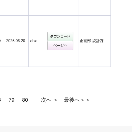
0
2025-06-20
xlsx
企画部 統計課
8
79
80
次へ ＞
最後へ＞＞