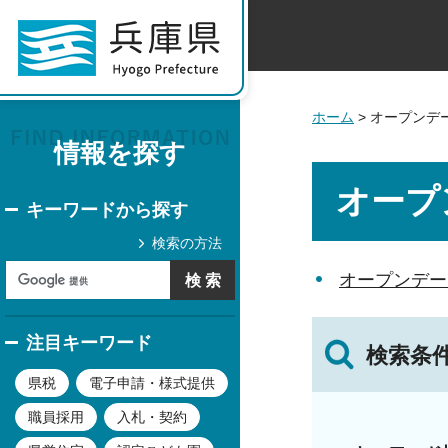
ホーム
> オープンデ
情報を探す
オープ
キーワードから探す
検索の方法
オープンデー
注目キーワード
検索条
県税
電子申請・様式提供
職員採用
入札・契約