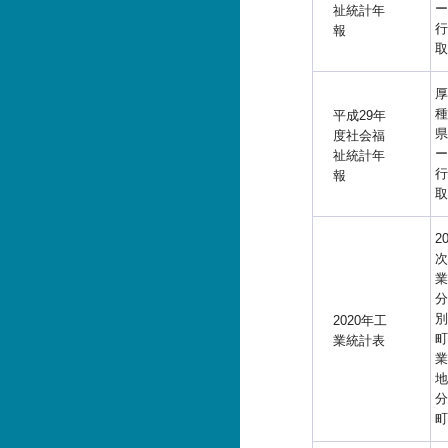
ー
祉統計年
行
報
取
厚
種
平成29年
県
度社会福
ー
祉統計年
行
報
取
2
次
業
分
別
2020年工
町
業統計表
業
地
分
町