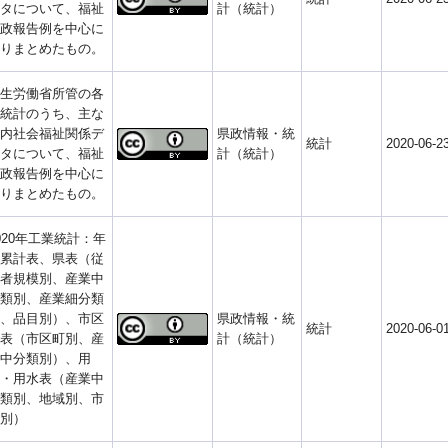
タについて、福祉
計（統計）
政報告例を中心に
りまとめたもの。
生労働省所管の各
統計のうち、主な
内社会福祉関係デ
県政情報・統
統計
2020-06-2
タについて、福祉
計（統計）
政報告例を中心に
りまとめたもの。
020年工業統計：年
累計表、県表（従
者規模別、産業中
類別、産業細分類
、品目別）、市区
県政情報・統
統計
2020-06-0
表（市区町別、産
計（統計）
中分類別）、用
・用水表（産業中
類別、地域別、市
別）