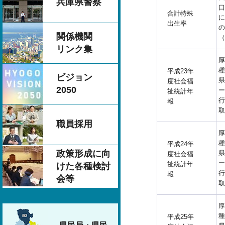
兵庫県警察
口
合計特殊
に
出生率
の
関係機関
（
リンク集
厚
種
平成23年
ビジョン
県
度社会福
2050
ー
祉統計年
行
報
取
職員採用
厚
種
平成24年
政策形成に向
県
度社会福
ー
祉統計年
けた各種検討
行
報
会等
取
厚
種
平成25年