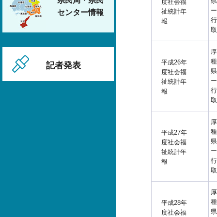
県民局・県民
県
度社会福
ー
祉統計年
センター情報
行
報
取
厚
種
平成26年
記者発表
県
度社会福
ー
祉統計年
行
報
取
厚
種
平成27年
県
度社会福
ー
祉統計年
行
報
取
厚
種
平成28年
県
度社会福