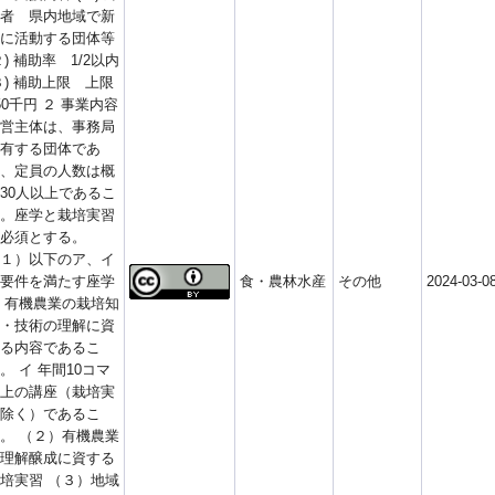
者 県内地域で新
に活動する団体等
２) 補助率 1/2以内
３) 補助上限 上限
50千円 ２ 事業内容
営主体は、事務局
有する団体であ
、定員の人数は概
30人以上であるこ
。座学と栽培実習
必須とする。
１）以下のア、イ
要件を満たす座学
食・農林水産
その他
2024-03-0
 有機農業の栽培知
・技術の理解に資
る内容であるこ
。 イ 年間10コマ
上の講座（栽培実
除く）であるこ
。 （２）有機農業
理解醸成に資する
培実習 （３）地域