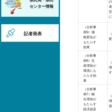
県民局・県民
の
センター情報
者
交
に
（分析事
例9）価
記者発表
（
格変化が
変
もたらす
効果
（分析事
例8）生
（
産増加が
増
環境にも
す
たらす効
果
（分析事
例7）輸
（
出増加が
増
もたらす
波
経済波及