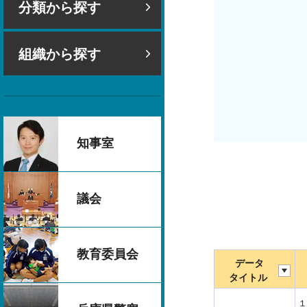
分類から探す
組織から探す
知事室
議会
教育委員会
データ
タイトル
１