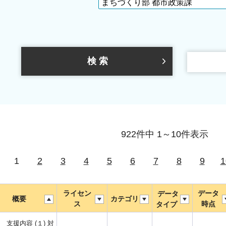
922件中 1～10件表示
1
2
3
4
5
6
7
8
9
1
ライセン
データ
データ
概要
カテゴリ
ス
時点
タイプ
 支援内容 (１) 対