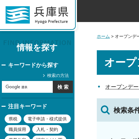
ホーム
> オープンデ
情報を探す
オープ
キーワードから探す
検索の方法
オープンデー
注目キーワード
検索条
県税
電子申請・様式提供
職員採用
入札・契約