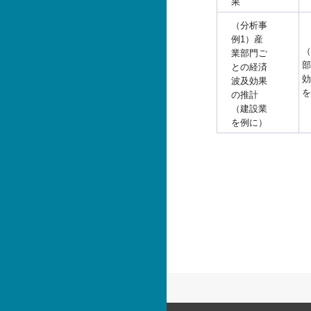
果
（分析事
例1）産
（
業部門ご
部
との経済
効
波及効果
を
の推計
（建設業
を例に）