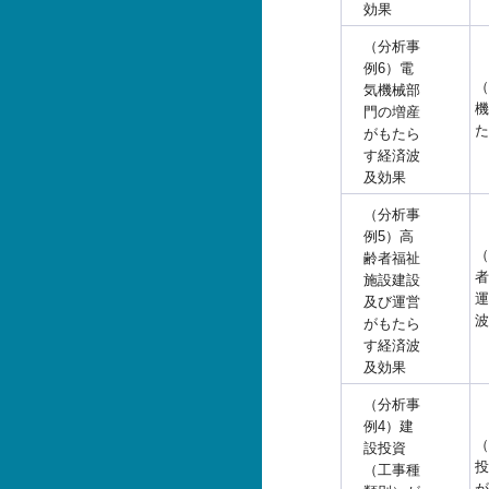
効果
（分析事
例6）電
（
気機械部
機
門の増産
た
がもたら
す経済波
及効果
（分析事
例5）高
（
齢者福祉
者
施設建設
運
及び運営
波
がもたら
す経済波
及効果
（分析事
例4）建
（
設投資
投
（工事種
が