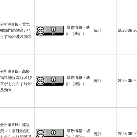
分析事例6）電気
県政情報・統
械部門の増産がも
統計
2025-06-2
計（統計）
らす経済波及効果
分析事例5）高齢
福祉施設建設及び
県政情報・統
統計
2025-06-2
営がもたらす経済
計（統計）
及効果
分析事例4）建設
資（工事種類別）
県政情報・統
統計
2025-06-2
もたらす経済波及
計（統計）