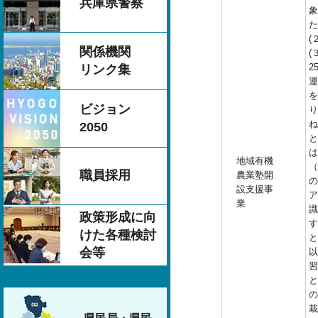
兵庫県警察
象
た
(
関係機関
(
2
リンク集
運
を
ビジョン
り
ね
2050
と
は
地域有機
（
職員採用
農業塾開
の
設支援事
ア
業
識
政策形成に向
す
けた各種検討
と
会等
以
習
と
の
栽