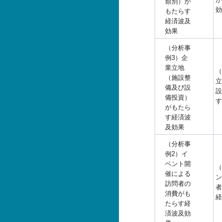
類別）が
効
もたらす
経済波及
効果
（分析事
例3）企
業立地
（
（施設整
立
備及び設
設
備投資）
す
がもたら
す経済波
及効果
（分析事
例2）イ
ベント開
（
催による
ン
訪問者の
者
消費がも
経
たらす経
済波及効