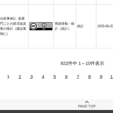
分析事例1）産業
門ごとの経済波及
県政情報・統
統計
2025-06-2
果の推計（建設業
計（統計）
例に）
922件中 1～10件表示
1
2
3
4
5
6
7
8
9
1
PAGE TOP