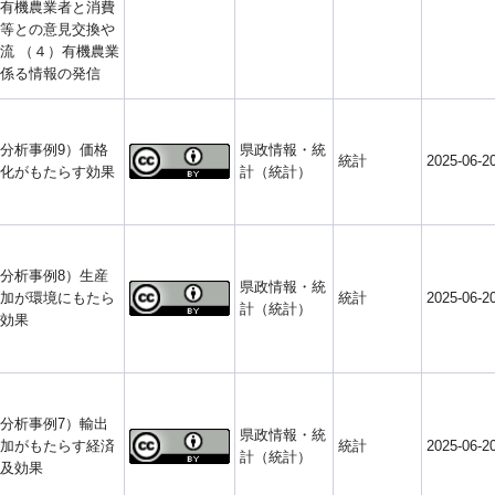
有機農業者と消費
等との意見交換や
流 （４）有機農業
係る情報の発信
分析事例9）価格
県政情報・統
統計
2025-06-2
化がもたらす効果
計（統計）
分析事例8）生産
県政情報・統
加が環境にもたら
統計
2025-06-2
計（統計）
効果
分析事例7）輸出
県政情報・統
加がもたらす経済
統計
2025-06-2
計（統計）
及効果