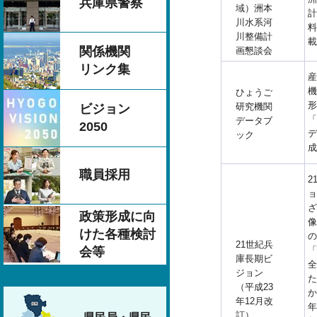
兵庫県警察
域）洲本
計
川水系河
料
川整備計
載
関係機関
画懇談会
リンク集
産
機
ひょうご
形
研究機関
ビジョン
「
データブ
2050
デ
ック
成
職員採用
2
ョ
ざ
政策形成に向
像
けた各種検討
の
21世紀兵
「
会等
庫長期ビ
全
ジョン
た
（平成23
か
年12月改
年
訂）