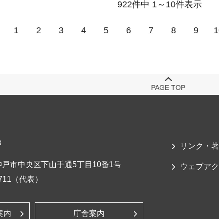
922件中 1～10件表示
1
2
3
4
5
6
7
8
9
1
PAGE TOP
3
リンク・著
戸市中央区下山手通5丁目10番1号
ウェブアク
-7711（代表）
案内
庁舎案内