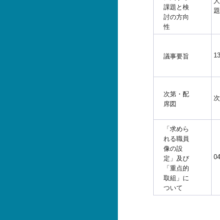
人
課題と検
題
討の方向
性
1
議事要旨
次第・配
次
席図
「求めら
れる職員
像の設
0
定」及び
「重点的
取組」に
ついて