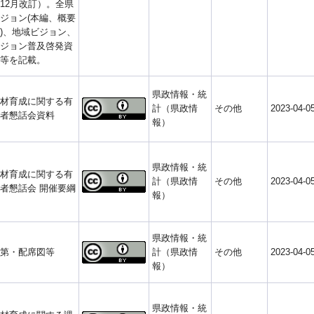
12月改訂）。全県
ジョン(本編、概要
)、地域ビジョン、
ジョン普及啓発資
等を記載。
県政情報・統
材育成に関する有
計（県政情
その他
2023-04-0
者懇話会資料
報）
県政情報・統
材育成に関する有
計（県政情
その他
2023-04-0
者懇話会 開催要綱
報）
県政情報・統
第・配席図等
計（県政情
その他
2023-04-0
報）
県政情報・統