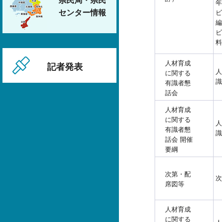
県民局・県民
年
センター情報
ビ
編
ビ
料
人材育成
記者発表
人
に関する
識
有識者懇
話会
人材育成
に関する
人
有識者懇
識
話会 開催
要綱
次第・配
次
席図等
人材育成
に関する