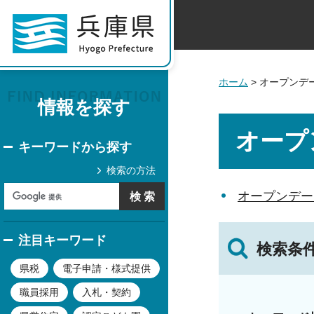
ホーム
> オープンデ
情報を探す
オープ
キーワードから探す
検索の方法
オープンデー
注目キーワード
検索条
県税
電子申請・様式提供
職員採用
入札・契約