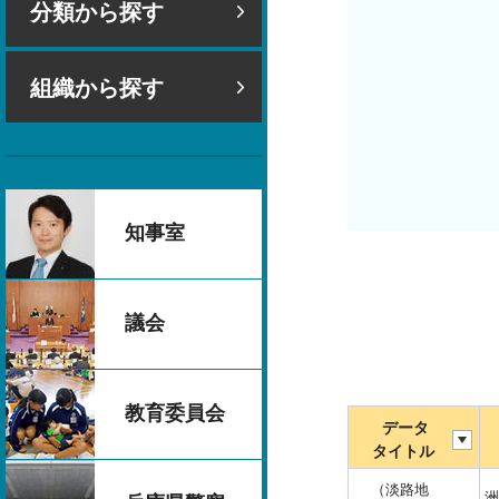
分類から探す
組織から探す
知事室
議会
教育委員会
データ
タイトル
（淡路地
洲