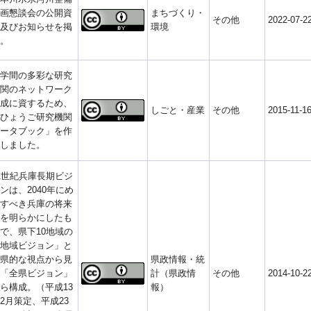
画懇談会の公開資
まちづくり・
その他
2022-07-2
及びお知らせを掲
環境
。
学間の多彩な研究
関のネットワーク
成に資するため、
しごと・産業
その他
2015-11-1
ひょうご研究機関
ータブック」を作
しました。
1世紀兵庫長期ビジ
ンは、2040年にめ
すべき兵庫の将来
を明らかにしたも
で、県下10地域の
地域ビジョン」と
県的な視点から見
県政情報・統
「全県ビジョン」
計（県政情
その他
2014-10-2
ら構成。（平成13
報）
2月策定、平成23