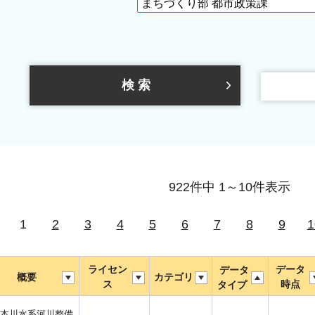
922件中 1～10件表示
1
2
3
4
5
6
7
8
9
1
ライセン
データ
データ
概要
カテゴリ
ス
時点
タイプ
本川水系河川整備