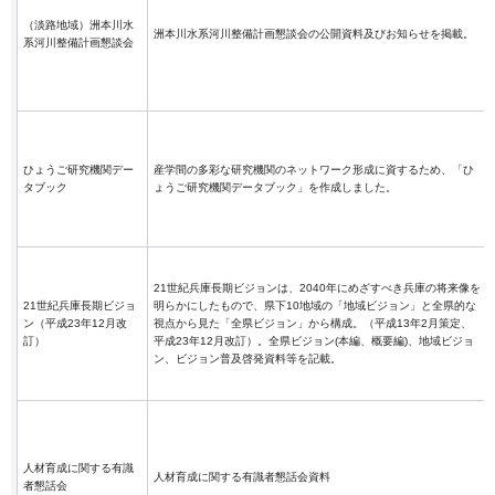
（淡路地域）洲本川水
洲本川水系河川整備計画懇談会の公開資料及びお知らせを掲載。
系河川整備計画懇談会
ひょうご研究機関デー
産学間の多彩な研究機関のネットワーク形成に資するため、「ひ
タブック
ょうご研究機関データブック」を作成しました。
21世紀兵庫長期ビジョンは、2040年にめざすべき兵庫の将来像を
21世紀兵庫長期ビジョ
明らかにしたもので、県下10地域の「地域ビジョン」と全県的な
ン（平成23年12月改
視点から見た「全県ビジョン」から構成。（平成13年2月策定、
訂）
平成23年12月改訂）。全県ビジョン(本編、概要編)、地域ビジョ
ン、ビジョン普及啓発資料等を記載。
人材育成に関する有識
人材育成に関する有識者懇話会資料
者懇話会