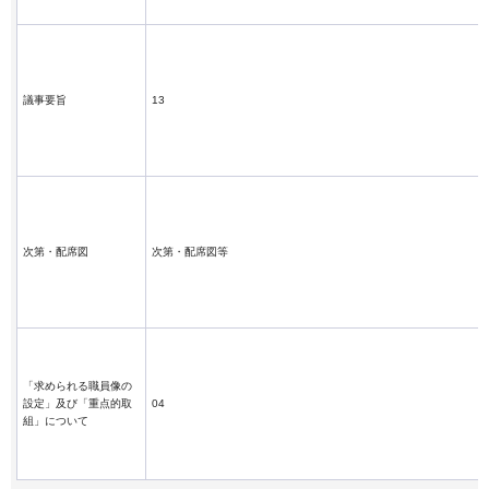
議事要旨
13
次第・配席図
次第・配席図等
「求められる職員像の
設定」及び「重点的取
04
組」について