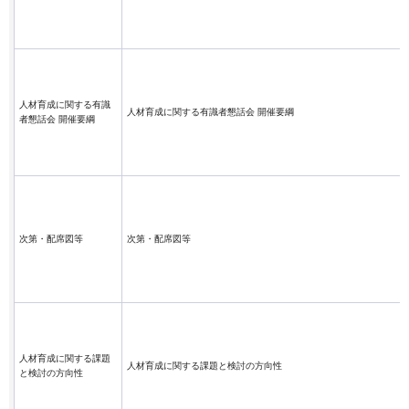
人材育成に関する有識
人材育成に関する有識者懇話会 開催要綱
者懇話会 開催要綱
次第・配席図等
次第・配席図等
人材育成に関する課題
人材育成に関する課題と検討の方向性
と検討の方向性