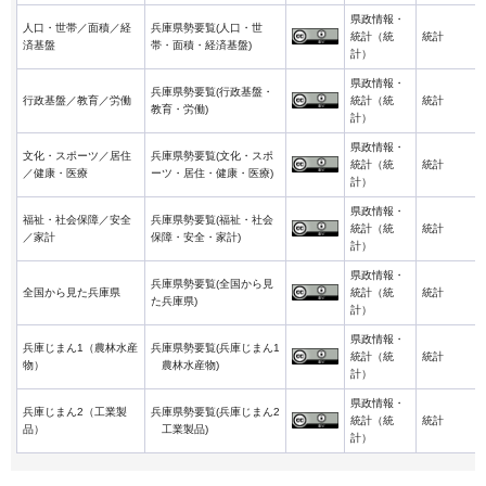
県政情報・
人口・世帯／面積／経
兵庫県勢要覧(人口・世
統計（統
統計
済基盤
帯・面積・経済基盤)
計）
県政情報・
兵庫県勢要覧(行政基盤・
行政基盤／教育／労働
統計（統
統計
教育・労働)
計）
県政情報・
文化・スポーツ／居住
兵庫県勢要覧(文化・スポ
統計（統
統計
／健康・医療
ーツ・居住・健康・医療)
計）
県政情報・
福祉・社会保障／安全
兵庫県勢要覧(福祉・社会
統計（統
統計
／家計
保障・安全・家計)
計）
県政情報・
兵庫県勢要覧(全国から見
全国から見た兵庫県
統計（統
統計
た兵庫県)
計）
県政情報・
兵庫じまん1（農林水産
兵庫県勢要覧(兵庫じまん1
統計（統
統計
物）
農林水産物)
計）
県政情報・
兵庫じまん2（工業製
兵庫県勢要覧(兵庫じまん2
統計（統
統計
品）
工業製品)
計）