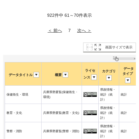
922件中 61～70件表示
＜ 前へ
次へ ＞
7
画面サイズで表示
データ
ライセ
カテゴリ
タイプ
データタイトル
概要
ンス
県政情報・
兵庫県勢要覧(保健衛生・
保健衛生・環境
統計（統
統計
環境)
計）
県政情報・
教育・文化
兵庫県勢要覧(教育・文化)
統計（統
統計
計）
県政情報・
警察・消防
兵庫県勢要覧(警察・消防)
統計（統
統計
計）