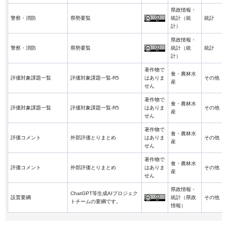
県政情報・
警察・消防
県勢要覧
統計（統
統計
計）
県政情報・
警察・消防
県勢要覧
統計（統
統計
計）
著作物で
食・農林水
評価対象課題一覧
評価対象課題一覧-R5
はありま
その他
産
せん
著作物で
食・農林水
評価対象課題一覧
評価対象課題一覧-R5
はありま
その他
産
せん
著作物で
食・農林水
評価コメント
外部評価とりまとめ
はありま
その他
産
せん
著作物で
食・農林水
評価コメント
外部評価とりまとめ
はありま
その他
産
せん
県政情報・
ChatGPT等生成AIプロジェク
設置要綱
統計（県政
その他
トチームの要綱です。
情報）