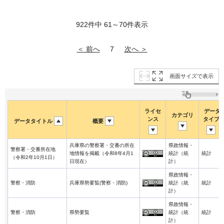
922件中 61～70件表示
＜ 前へ
次へ ＞
7
画面サイズで表示
ライセ
データ
カテゴリ
ンス
タイプ
データタイトル
概要
兵庫県の警察署・交番の所在
県政情報・
警察署・交番所在地
地情報を掲載（令和8年4月1
統計（統
統計
（令和2年10月1日）
日現在）
計）
県政情報・
警察・消防
兵庫県勢要覧(警察・消防)
統計（統
統計
計）
県政情報・
警察・消防
県勢要覧
統計（統
統計
計）