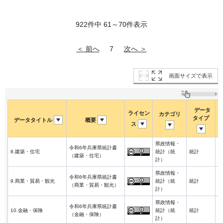
922件中 61～70件表示
＜ 前へ
次へ ＞
7
画面サイズで表示
データ
ライセン
カテゴリ
タイプ
データタイトル
概要
ス
県政情報・
令和6年兵庫県統計書
2
8.建築・住宅
統計（統
統計
（建築・住宅）
3
計）
県政情報・
令和6年兵庫県統計書
2
9.商業・貿易・観光
統計（統
統計
（商業・貿易・観光）
3
計）
県政情報・
令和6年兵庫県統計書
2
10.金融・保険
統計（統
統計
（金融・保険）
3
計）