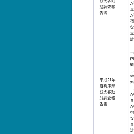
観光客動
が
態調査報
査
告書
が
宿
な
査
計
当
内
観
し
推
平成21年
料
度兵庫県
し
観光客動
が
態調査報
査
告書
が
宿
な
査
計