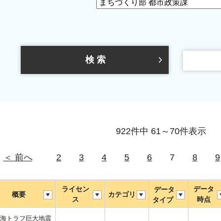
922件中 61～70件表示
＜ 前へ
2
3
4
5
6
7
8
9
ライセン
データ
データ
概要
カテゴリ
ス
時点
タイプ
海トラフ巨大地震