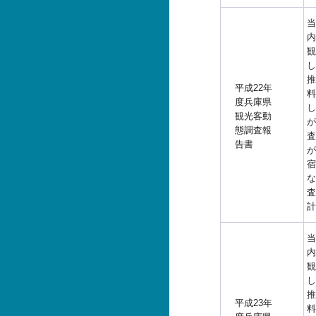
当
内
観
し
推
平成22年
料
度兵庫県
し
観光客動
が
態調査報
査
告書
が
宿
な
査
計
当
内
観
し
推
平成23年
料