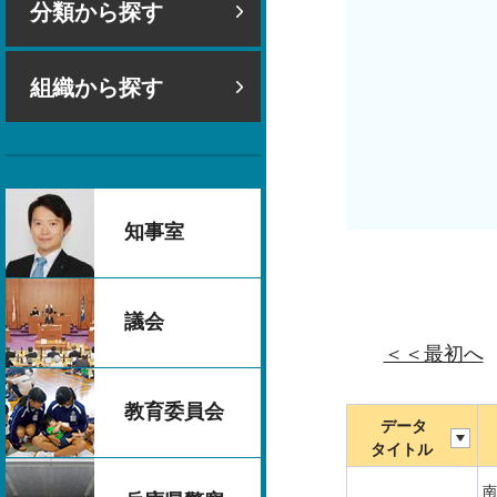
分類から探す
組織から探す
知事室
議会
＜＜最初へ
教育委員会
データ
タイトル
南