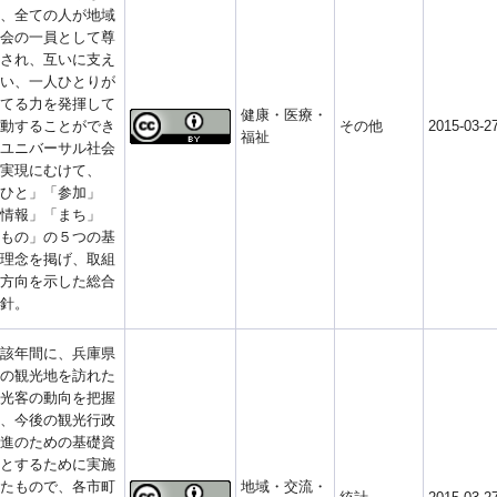
、全ての人が地域
会の一員として尊
され、互いに支え
い、一人ひとりが
てる力を発揮して
健康・医療・
動することができ
その他
2015-03-2
福祉
ユニバーサル社会
実現にむけて、
ひと」「参加」
情報」「まち」
もの」の５つの基
理念を掲げ、取組
方向を示した総合
針。
該年間に、兵庫県
の観光地を訪れた
光客の動向を把握
、今後の観光行政
進のための基礎資
とするために実施
たもので、各市町
地域・交流・