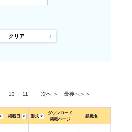
10
11
次へ ＞
最後へ＞＞
ダウンロード
掲載日
形式
組織名
掲載ページ