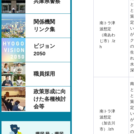
兵庫県警察
と
と
策
関係機関
定
南トラ津
い
リンク集
波想定
が
（南あわ
ク
じ市）.lz
ビジョン
の
h
生
2050
れ
水
深
職員採用
南
と
政策形成に向
と
けた各種検討
策
会等
定
南トラ津
い
波想定
が
（加古川
ク
市）.lzh
の