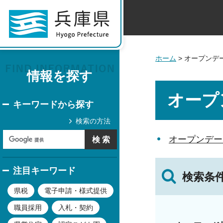
ホーム
> オープンデ
情報を探す
オープ
キーワードから探す
検索の方法
オープンデー
注目キーワード
検索条
県税
電子申請・様式提供
職員採用
入札・契約