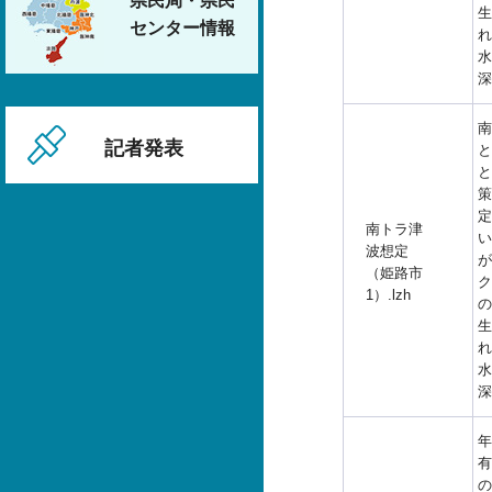
県民局・県民
生
センター情報
れ
水
深
南
記者発表
と
と
策
定
南トラ津
い
波想定
が
（姫路市
ク
1）.lzh
の
生
れ
水
深
年
有
の