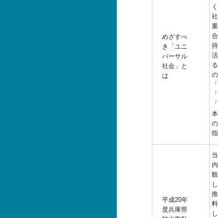
く
社
重
合
めざすべ
持
き「ユニ
活
バーサル
る
社会」と
の
は
「
「
「
本
の
指
当
内
観
し
推
平成20年
料
度兵庫県
し