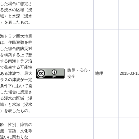
した場合に想定さ
る浸水の区域（浸
域）と水深（浸水
）を表したもの。
海トラフ巨大地震
は、住民避難を柱
した総合的防災対
を構築する上で想
する南海トラフ沿
で発生する可能性
防災・安心・
ある津波で、最大
地理
2015-03-1
安全
ラスの津波が一定
条件下において発
した場合に想定さ
る浸水の区域（浸
域）と水深（浸水
）を表したもの。
齢、性別、障害の
無、言語、文化等
違いに関わりな