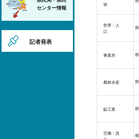
県民局・県民
県
候
センター情報
世帯・人
県
口
記者発表
県
事業所
県
農林水産
県
鉱工業
労働・賃
県