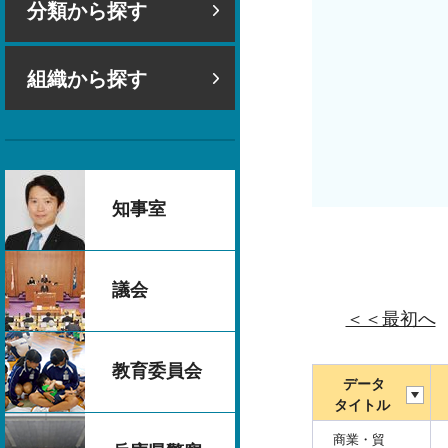
分類から探す
組織から探す
知事室
議会
＜＜最初へ
教育委員会
データ
タイトル
商業・貿