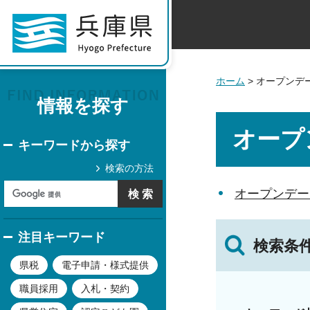
ホーム
> オープンデ
情報を探す
オープ
キーワードから探す
検索の方法
オープンデー
注目キーワード
検索条
県税
電子申請・様式提供
職員採用
入札・契約