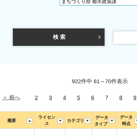
922件中 61～70件表示
＜ 前へ
2
3
4
5
6
7
8
9
ライセン
データ
データ
概要
カテゴリ
ス
時点
タイプ