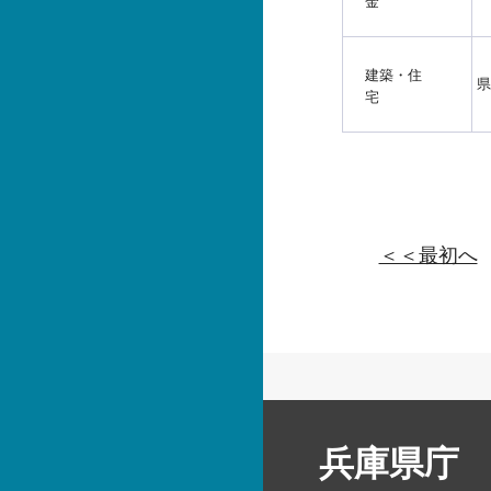
金
建築・住
県
宅
＜＜最初へ
兵庫県庁