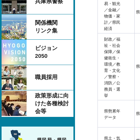
兵庫県警察
易・観光
／金融／
県
物価・家
関係機関
計／県民
経済
リンク集
財政／福
祉・社会
ビジョン
保障／保
2050
健衛生・
環境／教
県
育・文化
職員採用
／警察・
消防／公
務員・選
政策形成に向
挙
けた各種検討
会等
県勢累年
県
データ
県土・気