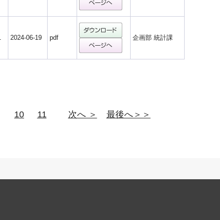
1
2024-06-19
pdf
企画部 統計課
10
11
次へ ＞
最後へ＞＞