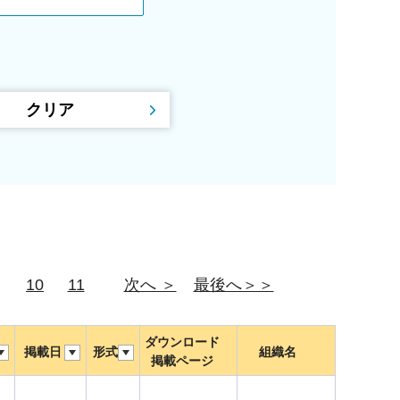
10
11
次へ ＞
最後へ＞＞
ダウンロード
掲載日
形式
組織名
掲載ページ