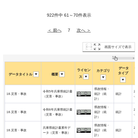
922件中 61～70件表示
＜ 前へ
次へ ＞
7
画面サイズで表示
データ
デ
ライセン
カテゴリ
タイプ
データタイトル
概要
ス
県政情報・
令和5年兵庫県統計書
20
18.災害・事故
統計（統
統計
（災害・事故）
-2
計）
県政情報・
令和6年兵庫県統計書
20
18.災害・事故
統計（統
統計
（災害・事故）
-2
計）
県政情報・
兵庫県統計書累年デ
20
18.災害・事故
統計（統
統計
ータ（災害・事故）
-2
計）