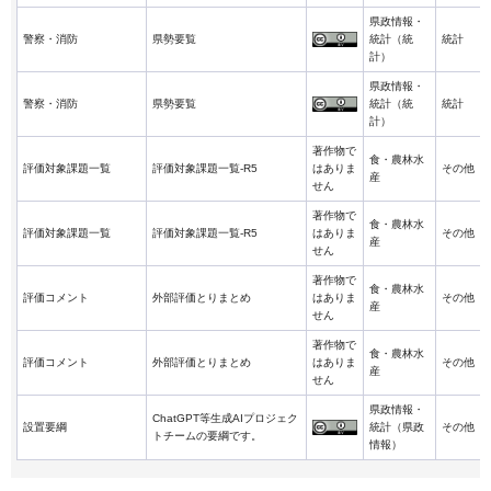
県政情報・
警察・消防
県勢要覧
統計（統
統計
計）
県政情報・
警察・消防
県勢要覧
統計（統
統計
計）
著作物で
食・農林水
評価対象課題一覧
評価対象課題一覧-R5
はありま
その他
産
せん
著作物で
食・農林水
評価対象課題一覧
評価対象課題一覧-R5
はありま
その他
産
せん
著作物で
食・農林水
評価コメント
外部評価とりまとめ
はありま
その他
産
せん
著作物で
食・農林水
評価コメント
外部評価とりまとめ
はありま
その他
産
せん
県政情報・
ChatGPT等生成AIプロジェク
設置要綱
統計（県政
その他
トチームの要綱です。
情報）