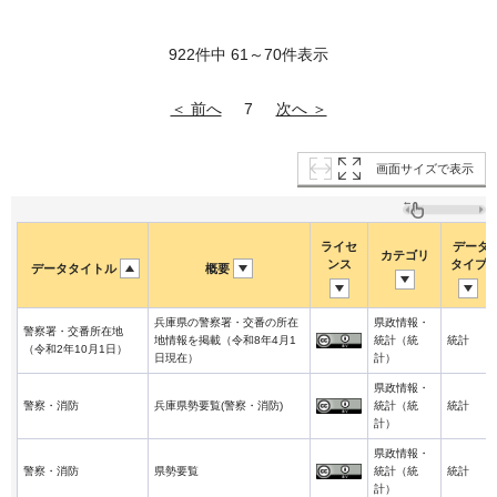
922件中 61～70件表示
＜ 前へ
次へ ＞
7
画面サイズで表示
ライセ
データ
カテゴリ
ンス
タイプ
データタイトル
概要
兵庫県の警察署・交番の所在
県政情報・
警察署・交番所在地
地情報を掲載（令和8年4月1
統計（統
統計
（令和2年10月1日）
日現在）
計）
県政情報・
警察・消防
兵庫県勢要覧(警察・消防)
統計（統
統計
計）
県政情報・
警察・消防
県勢要覧
統計（統
統計
計）