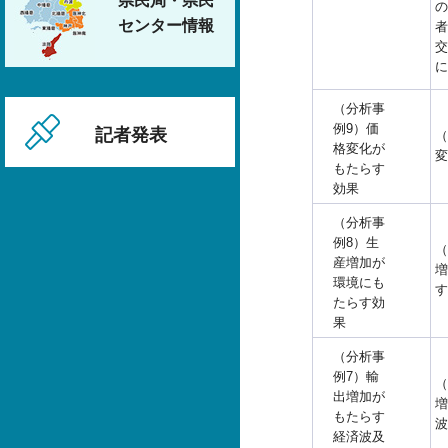
県民局・県民
の
センター情報
者
交
に
（分析事
例9）価
記者発表
（
格変化が
変
もたらす
効果
（分析事
例8）生
（
産増加が
増
環境にも
す
たらす効
果
（分析事
例7）輸
（
出増加が
増
もたらす
波
経済波及