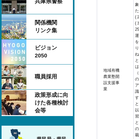
兵庫県警察
象
た
(
関係機関
(
2
リンク集
運
を
ビジョン
り
ね
2050
と
は
地域有機
（
職員採用
農業塾開
の
設支援事
ア
業
識
政策形成に向
す
けた各種検討
と
会等
以
習
と
の
栽