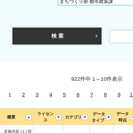
922件中 1～10件表示
1
2
3
4
5
6
7
8
9
1
ライセン
データ
データ
概要
カテゴリ
ス
時点
タイプ
 支援内容 (１) 対