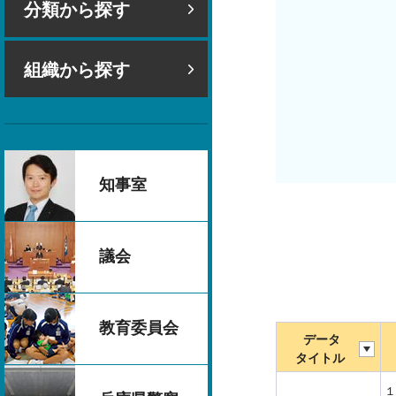
分類から探す
組織から探す
知事室
議会
教育委員会
データ
タイトル
１