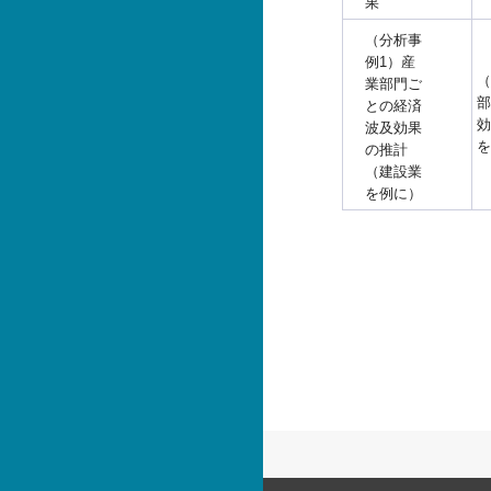
果
（分析事
例1）産
（
業部門ご
部
との経済
効
波及効果
を
の推計
（建設業
を例に）