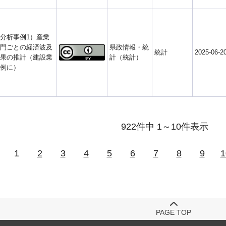
分析事例1）産業
門ごとの経済波及
県政情報・統
統計
2025-06-2
果の推計（建設業
計（統計）
例に）
922件中 1～10件表示
1
2
3
4
5
6
7
8
9
1
PAGE TOP