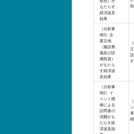
類別）が
効
もたらす
経済波及
効果
（分析事
例3）企
業立地
（
（施設整
立
備及び設
設
備投資）
す
がもたら
す経済波
及効果
（分析事
例2）イ
ベント開
（
催による
ン
訪問者の
者
消費がも
経
たらす経
済波及効