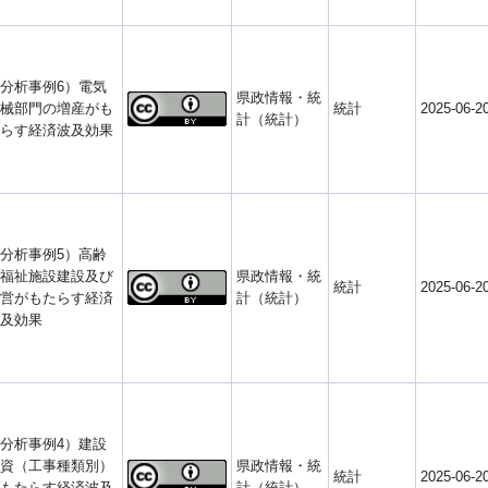
分析事例6）電気
県政情報・統
械部門の増産がも
統計
2025-06-2
計（統計）
らす経済波及効果
分析事例5）高齢
福祉施設建設及び
県政情報・統
統計
2025-06-2
営がもたらす経済
計（統計）
及効果
分析事例4）建設
資（工事種類別）
県政情報・統
統計
2025-06-2
もたらす経済波及
計（統計）