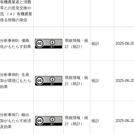
有機農業者と消費
等との意見交換や
流 （４）有機農業
係る情報の発信
分析事例9）価格
県政情報・統
統計
2025-06-2
化がもたらす効果
計（統計）
分析事例8）生産
県政情報・統
加が環境にもたら
統計
2025-06-2
計（統計）
効果
分析事例7）輸出
県政情報・統
加がもたらす経済
統計
2025-06-2
計（統計）
及効果