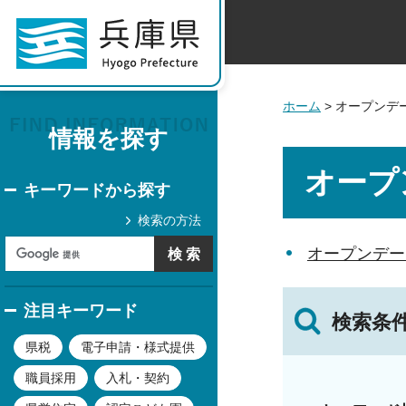
ホーム
> オープンデ
情報を探す
オープ
キーワードから探す
検索の方法
オープンデー
注目キーワード
検索条
県税
電子申請・様式提供
職員採用
入札・契約