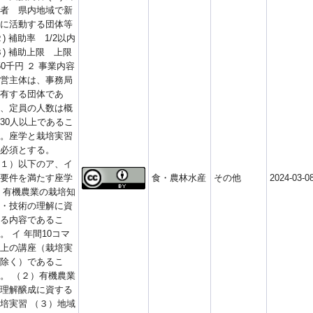
者 県内地域で新
に活動する団体等
２) 補助率 1/2以内
３) 補助上限 上限
50千円 ２ 事業内容
営主体は、事務局
有する団体であ
、定員の人数は概
30人以上であるこ
。座学と栽培実習
必須とする。
１）以下のア、イ
要件を満たす座学
食・農林水産
その他
2024-03-0
 有機農業の栽培知
・技術の理解に資
る内容であるこ
。 イ 年間10コマ
上の講座（栽培実
除く）であるこ
。 （２）有機農業
理解醸成に資する
培実習 （３）地域