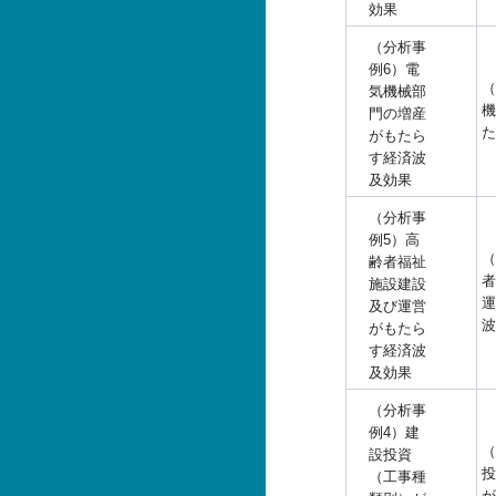
効果
（分析事
例6）電
（
気機械部
機
門の増産
た
がもたら
す経済波
及効果
（分析事
例5）高
（
齢者福祉
者
施設建設
運
及び運営
波
がもたら
す経済波
及効果
（分析事
例4）建
（
設投資
投
（工事種
が