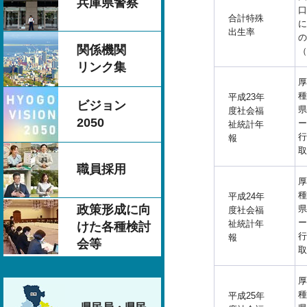
兵庫県警察
口
合計特殊
に
出生率
の
関係機関
（
リンク集
厚
種
平成23年
ビジョン
県
度社会福
2050
ー
祉統計年
行
報
取
職員採用
厚
種
平成24年
政策形成に向
県
度社会福
ー
祉統計年
けた各種検討
行
報
会等
取
厚
種
平成25年