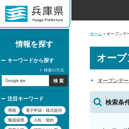
ホーム
> オープンデ
情報を探す
オープ
キーワードから探す
検索の方法
オープンデー
注目キーワード
検索条
県税
電子申請・様式提供
職員採用
入札・契約