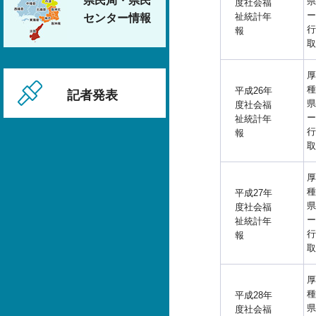
県民局・県民
県
度社会福
ー
祉統計年
センター情報
行
報
取
厚
種
平成26年
記者発表
県
度社会福
ー
祉統計年
行
報
取
厚
種
平成27年
県
度社会福
ー
祉統計年
行
報
取
厚
種
平成28年
県
度社会福