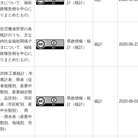
タについて、福祉
計（統計）
政報告例を中心に
りまとめたもの。
生労働省所管の各
統計のうち、主な
内社会福祉関係デ
県政情報・統
統計
2020-06-2
タについて、福祉
計（統計）
政報告例を中心に
りまとめたもの。
020年工業統計：年
累計表、県表（従
者規模別、産業中
類別、産業細分類
、品目別）、市区
県政情報・統
統計
2020-06-0
表（市区町別、産
計（統計）
中分類別）、用
・用水表（産業中
類別、地域別、市
別）