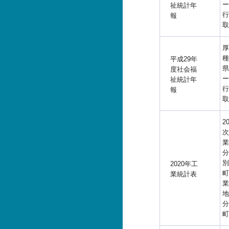
ー
祉統計年
行
報
取
厚
種
平成29年
県
度社会福
ー
祉統計年
行
報
取
2
次
業
分
別
2020年工
町
業統計表
業
地
分
町