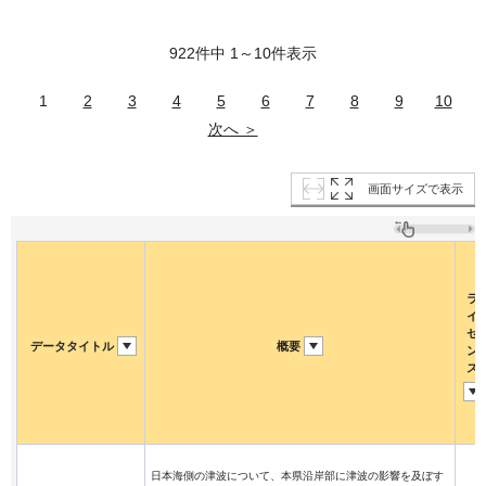
922件中 1～10件表示
1
2
3
4
5
6
7
8
9
10
次へ ＞
画面サイズで表示
ラ
イ
セ
データタイトル
概要
ン
ス
日本海側の津波について、本県沿岸部に津波の影響を及ぼす