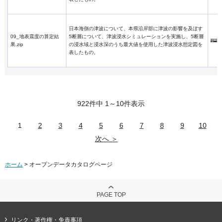
日本海側の津波について、本県沿岸部に津波の影響を及ぼす
09_地表震度の算定結
5断層について、津波浸水シミュレーションを実施し、5断層
果.zip
の浸水域と浸水深のうち最大値を使用した津波浸水想定図を
表したもの。
922件中 1～10件表示
1
2
3
4
5
6
7
8
9
10
次へ ＞
ホーム
> オープンデータカタログページ
PAGE TOP
リンク・著作権・免責事項