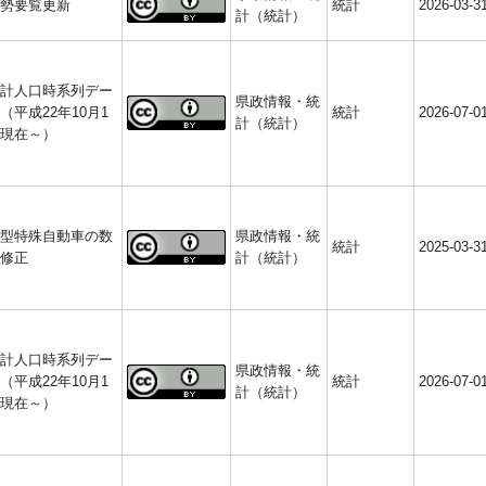
勢要覧更新
統計
2026-03-3
計（統計）
計人口時系列デー
県政情報・統
（平成22年10月1
統計
2026-07-0
計（統計）
現在～）
型特殊自動車の数
県政情報・統
統計
2025-03-3
修正
計（統計）
計人口時系列デー
県政情報・統
（平成22年10月1
統計
2026-07-0
計（統計）
現在～）