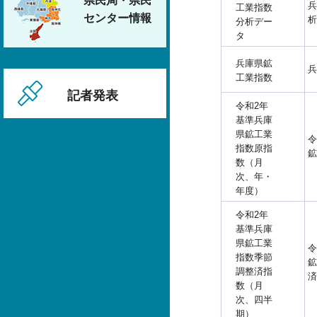
県民局・県民
兵
工業指数
センター情報
析
分析デー
タ
兵庫県鉱
兵
工業指数
記者発表
令和2年
基準兵庫
県鉱工業
令
指数原指
鉱
数（月
次、年・
年度）
令和2年
基準兵庫
県鉱工業
令
指数季節
鉱
調整済指
済
数（月
次、四半
期）