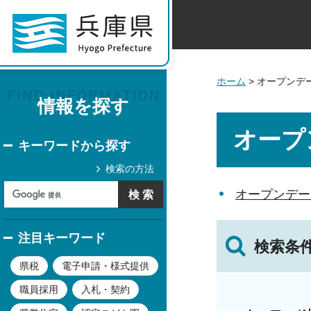
ホーム
> オープンデ
情報を探す
オープ
キーワードから探す
検索の方法
オープンデー
注目キーワード
検索条
県税
電子申請・様式提供
職員採用
入札・契約