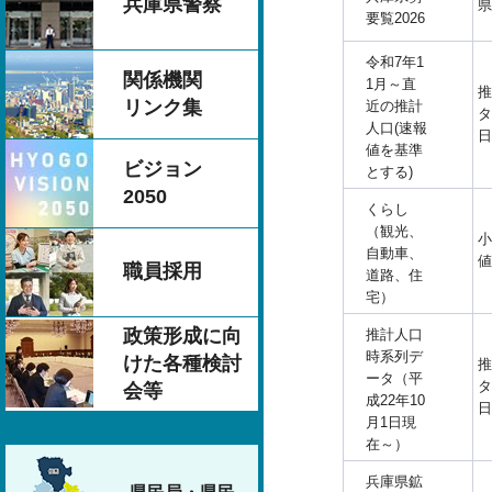
兵庫県警察
県
要覧2026
令和7年1
関係機関
1月～直
推
リンク集
近の推計
タ
人口(速報
日
値を基準
ビジョン
とする)
2050
くらし
（観光、
小
自動車、
値
職員採用
道路、住
宅）
政策形成に向
推計人口
時系列デ
けた各種検討
推
ータ（平
タ
会等
成22年10
日
月1日現
在～）
兵庫県鉱