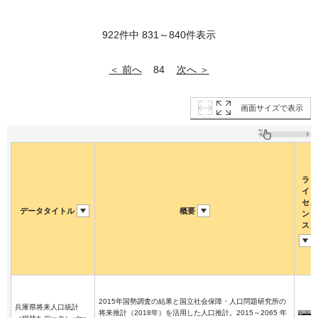
922件中 831～840件表示
＜ 前へ
次へ ＞
84
画面サイズで表示
ラ
イ
セ
データタイトル
概要
ン
ス
2015年国勢調査の結果と国立社会保障・人口問題研究所の
兵庫県将来人口統計
将来推計（2018年）を活用した人口推計。2015～2065 年