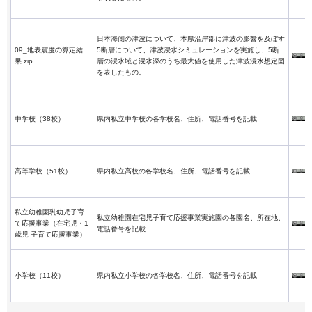
日本海側の津波について、本県沿岸部に津波の影響を及ぼす
09_地表震度の算定結
5断層について、津波浸水シミュレーションを実施し、5断
果.zip
層の浸水域と浸水深のうち最大値を使用した津波浸水想定図
を表したもの。
中学校（38校）
県内私立中学校の各学校名、住所、電話番号を記載
高等学校（51校）
県内私立高校の各学校名、住所、電話番号を記載
私立幼稚園乳幼児子育
私立幼稚園在宅児子育て応援事業実施園の各園名、所在地、
て応援事業（在宅児・1
電話番号を記載
歳児 子育て応援事業）
小学校（11校）
県内私立小学校の各学校名、住所、電話番号を記載