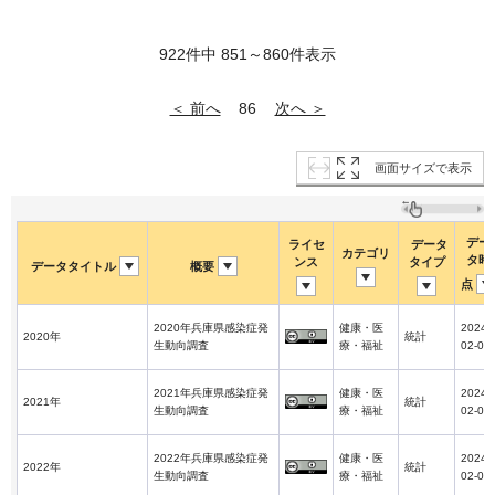
922件中 851～860件表示
＜ 前へ
次へ ＞
86
画面サイズで表示
デー
ライセ
データ
カテゴリ
タ時
ンス
タイプ
データタイトル
概要
点
2020年兵庫県感染症発
健康・医
2024-
2020年
統計
生動向調査
療・福祉
02-01
2021年兵庫県感染症発
健康・医
2024-
2021年
統計
生動向調査
療・福祉
02-01
2022年兵庫県感染症発
健康・医
2024-
2022年
統計
生動向調査
療・福祉
02-01