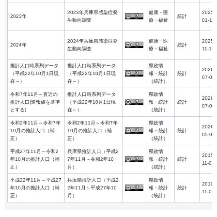
2023年兵庫県感染症発
健康・医
2025-
2023年
統計
生動向調査
療・福祉
01-17
2024年兵庫県感染症発
健康・医
2025-
2024年
統計
生動向調査
療・福祉
11-15
推計人口時系列データ
推計人口時系列データ
県政情
2026-
（平成22年10月1日現
（平成22年10月1日現
報・統計
統計
07-01
在～）
在～）
（統計）
令和7年11月～直近の
推計人口時系列データ
県政情
2026-
推計人口(速報値を基準
（平成22年10月1日現
報・統計
統計
07-01
とする)
在～）
（統計）
令和2年11月～令和7年
令和2年11月～令和7年
県政情
2026-
10月の推計人口（補
10月の推計人口（補
報・統計
統計
05-01
正）
正）
（統計）
平成27年11月～令和2
兵庫県推計人口（平成2
県政情
2015-
年10月の推計人口（補
7年11月～令和2年10
報・統計
統計
11-01
正）
月）
（統計）
平成22年11月～平成27
兵庫県推計人口（平成2
県政情
2010-
年10月の推計人口（補
2年11月～平成27年10
報・統計
統計
11-01
正）
月）
（統計）