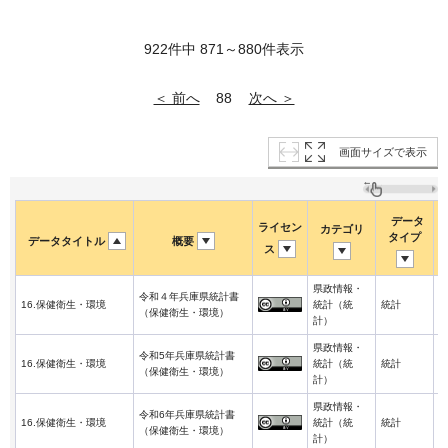
922件中 871～880件表示
＜ 前へ
次へ ＞
88
画面サイズで表示
データ
ライセン
カテゴリ
タイプ
データタイトル
概要
ス
県政情報・
令和４年兵庫県統計書
2
16.保健衛生・環境
統計（統
統計
（保健衛生・環境）
3
計）
県政情報・
令和5年兵庫県統計書
2
16.保健衛生・環境
統計（統
統計
（保健衛生・環境）
3
計）
県政情報・
令和6年兵庫県統計書
2
16.保健衛生・環境
統計（統
統計
（保健衛生・環境）
3
計）