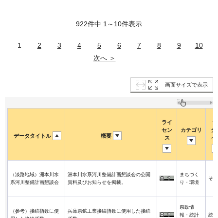
922件中 1～10件表示
1
2
3
4
5
6
7
8
9
10
次へ ＞
画面サイズで表示
ライ
デ
セン
カテゴリ
タ
データタイトル
概要
ス
イ
（淡路地域）洲本川水
洲本川水系河川整備計画懇談会の公開
まちづく
その
系河川整備計画懇談会
資料及びお知らせを掲載。
り・環境
県政情
（参考）接続指数に使
兵庫県鉱工業接続指数に使用した接続
報・統計
統計