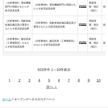
（分析事例6）電気機械
県政情
（分析事例6）電気機械部門の増産がも
部門の増産がもたらす
報・統計
統計
たらす経済波及効果
経済波及効果
（統計）
（分析事例5）高齢者福
県政情
（分析事例5）高齢者福祉施設建設及び
祉施設建設及び運営が
報・統計
統計
運営がもたらす経済波及効果
もたらす経済波及効果
（統計）
（分析事例4）建設投資
県政情
（分析事例4）建設投資（工事種類別）
（工事種類別）がもた
報・統計
統計
がもたらす経済波及効果
らす経済波及効果
（統計）
922件中 1～10件表示
1
2
3
4
5
6
7
8
9
10
次へ ＞
ホーム
> オープンデータカタログページ