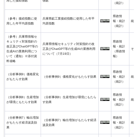
用した接続係数
係数
（統計）
県政情
（参考）接続指数に使
兵庫県鉱工業接続指数に使用した年平
報・統計
統計
用した年平均原指数
均原指数
（統計）
（参考）兵庫県情報セ
キュリティ対策指針の
県政情
兵庫県情報セキュリティ対策指針の改
改正及びChatGPT等の
報・統計
正及びChatGPT等の生成AIの業務利用
その
生成AIの業務利用につ
（県政情
について（7月19日）
いて（通知）※添付資
報）
料省略
県政情
（分析事例9）価格変化
（分析事例9）価格変化がもたらす効果
報・統計
統計
がもたらす効果
（統計）
県政情
（分析事例8）生産増加
（分析事例8）生産増加が環境にもたら
報・統計
統計
が環境にもたらす効果
す効果
（統計）
（分析事例7）輸出増加
県政情
（分析事例7）輸出増加がもたらす経済
がもたらす経済波及効
報・統計
統計
波及効果
果
（統計）