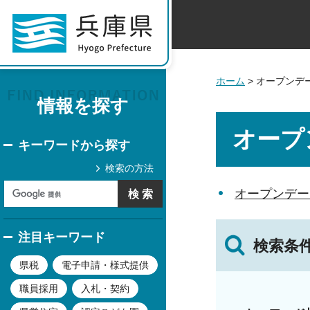
ホーム
> オープンデ
情報を探す
オープ
キーワードから探す
検索の方法
オープンデー
注目キーワード
検索条
県税
電子申請・様式提供
職員採用
入札・契約