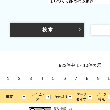
922件中 1～10件表示
1
2
3
4
5
6
7
8
9
1
ライセン
データ
データ
概要
カテゴリ
ス
時点
タイプ
県政情報・統