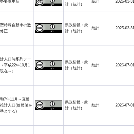
勢要覧更新
統計
2026-03-3
計（統計）
型特殊自動車の数
県政情報・統
統計
2025-03-3
修正
計（統計）
計人口時系列デー
県政情報・統
（平成22年10月1
統計
2026-07-0
計（統計）
現在～）
和7年11月～直近
県政情報・統
推計人口(速報値を
統計
2026-07-0
計（統計）
準とする)