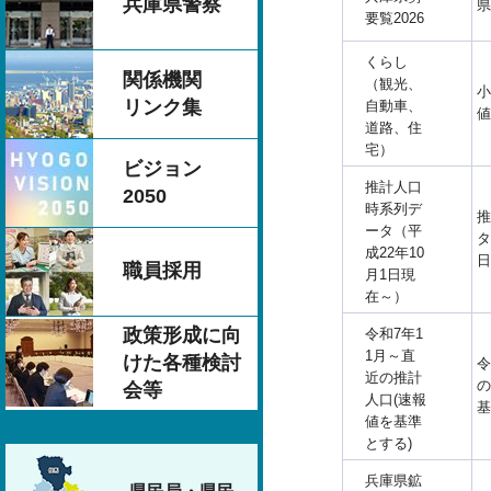
兵庫県警察
県
要覧2026
くらし
関係機関
（観光、
小
リンク集
自動車、
値
道路、住
宅）
ビジョン
推計人口
2050
時系列デ
推
ータ（平
タ
成22年10
日
職員採用
月1日現
在～）
政策形成に向
令和7年1
1月～直
けた各種検討
令
近の推計
の
会等
人口(速報
基
値を基準
とする)
兵庫県鉱