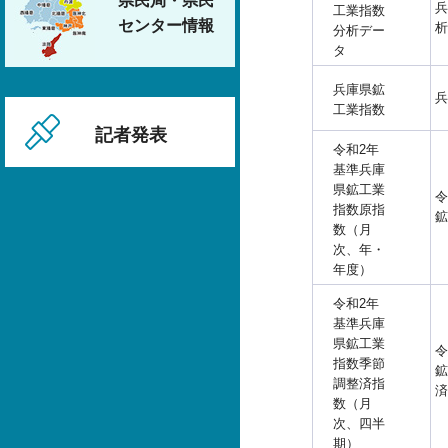
県民局・県民
兵
工業指数
センター情報
析
分析デー
タ
兵庫県鉱
兵
工業指数
記者発表
令和2年
基準兵庫
県鉱工業
令
指数原指
鉱
数（月
次、年・
年度）
令和2年
基準兵庫
県鉱工業
令
指数季節
鉱
調整済指
済
数（月
次、四半
期）