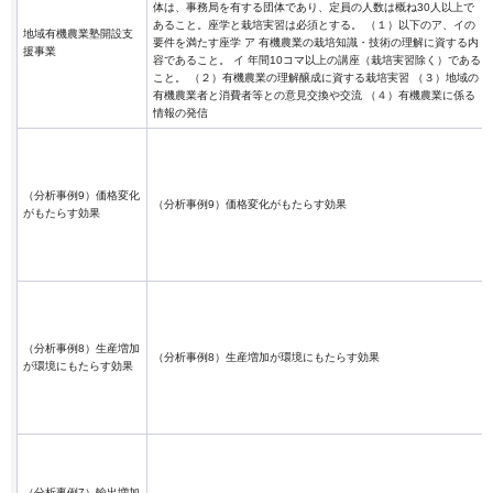
体は、事務局を有する団体であり、定員の人数は概ね30人以上で
あること。座学と栽培実習は必須とする。 （１）以下のア、イの
地域有機農業塾開設支
要件を満たす座学 ア 有機農業の栽培知識・技術の理解に資する内
援事業
容であること。 イ 年間10コマ以上の講座（栽培実習除く）である
こと。 （２）有機農業の理解醸成に資する栽培実習 （３）地域の
有機農業者と消費者等との意見交換や交流 （４）有機農業に係る
情報の発信
（分析事例9）価格変化
（分析事例9）価格変化がもたらす効果
がもたらす効果
（分析事例8）生産増加
（分析事例8）生産増加が環境にもたらす効果
が環境にもたらす効果
（分析事例7）輸出増加