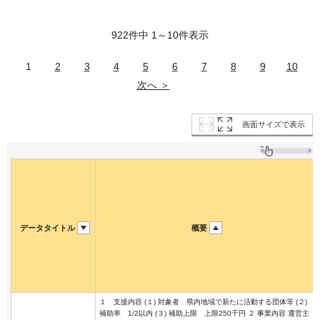
922件中 1～10件表示
1
2
3
4
5
6
7
8
9
10
次へ ＞
画面サイズで表示
データタイトル
概要
１ 支援内容 (１) 対象者 県内地域で新たに活動する団体等 (２)
補助率 1/2以内 (３) 補助上限 上限250千円 ２ 事業内容 運営主