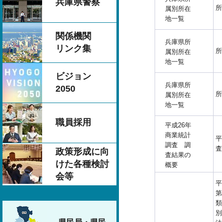
兵庫県警察
所
属別所在
地一覧
関係機関
兵庫県所
リンク集
所
属別所在
地一覧
ビジョン
兵庫県所
2050
所
属別所在
地一覧
職員採用
平成26年
商業統計
平
調査 調
査
政策形成に向
査結果の
けた各種検討
概要
会等
平
第
類
別