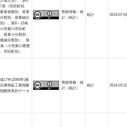
人個人別）、第5
7表（市区町別、
業者規模別、産業
県政情報・統
統計
2014-07-0
分類別、産業細分
計（統計）
別）、第8～15表
小売業の市区町
、産業小分類別、
業細分類別）、第
6表（小売業の業態
、市区町別）
成17年(2005年)基
県政情報・統
兵庫県鉱工業指数
統計
2014-03-2
計（統計）
指数時系列データ