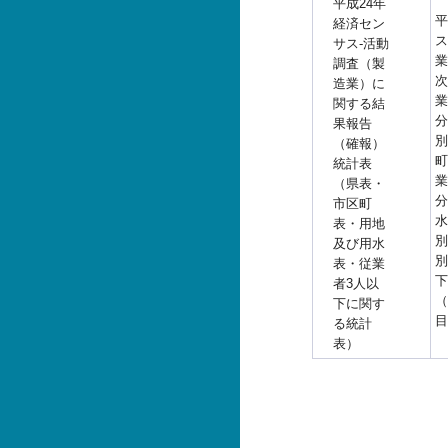
平成24年
平
経済セン
ス
サス-活動
業
調査（製
次
造業）に
業
関する結
分
果報告
別
（確報）
町
統計表
業
（県表・
分
市区町
水
表・用地
別
及び用水
別
表・従業
下
者3人以
（
下に関す
目
る統計
表）