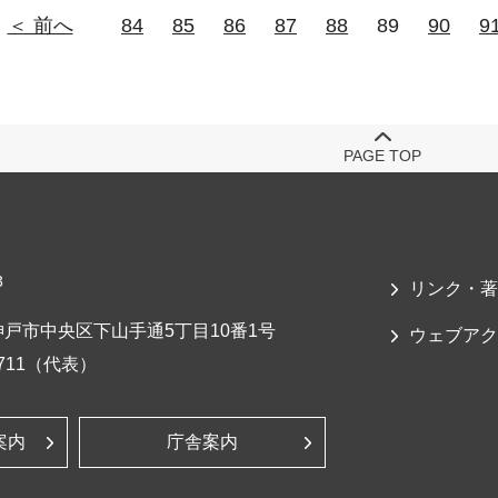
＜ 前へ
84
85
86
87
88
89
90
9
PAGE TOP
3
リンク・著
戸市中央区下山手通5丁目10番1号
ウェブアク
-7711（代表）
案内
庁舎案内