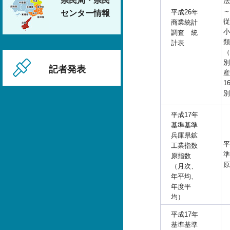
県民局・県民
法
～
平成26年
センター情報
従
商業統計
小
調査 統
類
計表
（
別
記者発表
産
1
別
平成17年
基準基準
兵庫県鉱
平
工業指数
準
原指数
原
（月次、
年平均、
年度平
均）
平成17年
基準基準