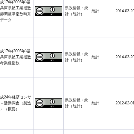
成17年(2005年)基
兵庫県鉱工業指数
県政情報・統
統計
2014-03-2
節調整済指数時系
計（統計）
データ
成17年(2005年)基
県政情報・統
兵庫県鉱工業指数
統計
2014-03-2
計（統計）
考業種指数
成24年経済センサ
県政情報・統
－活動調査（製造
統計
2012-02-0
計（統計）
）（概要）