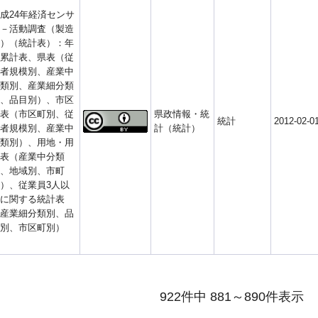
成24年経済センサ
－活動調査（製造
）（統計表）：年
累計表、県表（従
者規模別、産業中
類別、産業細分類
、品目別）、市区
表（市区町別、従
県政情報・統
統計
2012-02-0
者規模別、産業中
計（統計）
類別）、用地・用
表（産業中分類
、地域別、市町
）、従業員3人以
に関する統計表
産業細分類別、品
別、市区町別）
922件中 881～890件表示