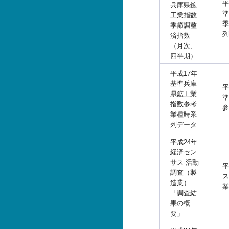
平
兵庫県鉱
準
工業指数
季
季節調整
列
済指数
（月次、
四半期）
平成17年
基準兵庫
平
県鉱工業
準
指数参考
参
業種時系
列データ
平成24年
経済セン
サス-活動
平
調査（製
ス
造業）
業
「調査結
果の概
要」