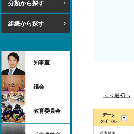
分類から探す
組織から探す
知事室
議会
＜＜最初へ
教育委員会
データ
タイトル
兵庫県所