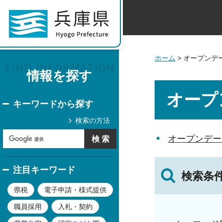
ホーム
> オープンデ
情報を探す
オープ
キーワードから探す
検索の方法
オープンデー
注目キーワード
検索条
県税
電子申請・様式提供
職員採用
入札・契約