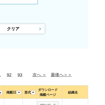
1
92
93
次へ ＞
最後へ＞＞
ダウンロード
掲載日
形式
組織名
掲載ページ