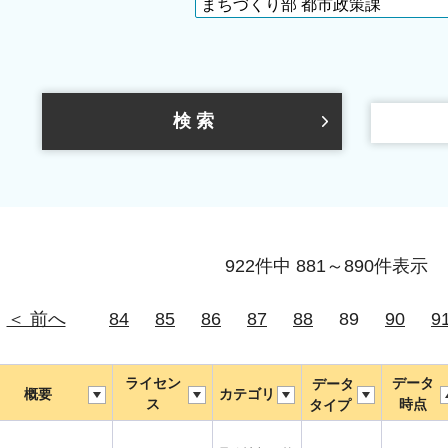
922件中 881～890件表示
＜ 前へ
84
85
86
87
88
89
90
9
ライセン
データ
データ
概要
カテゴリ
ス
時点
タイプ