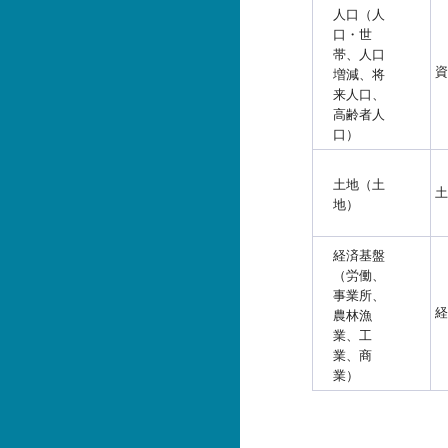
人口（人
口・世
帯、人口
資
増減、将
来人口、
高齢者人
口）
土地（土
土
地）
経済基盤
（労働、
事業所、
経
農林漁
業、工
業、商
業）