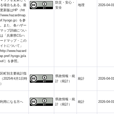
防災・安心・
る場合もある。最
地理
2026-04-0
安全
更新版はHP（htt
//www.hazardmap.
ref.hyogo.jp）を参
。また、各ハザー
マップ詳細につい
は「兵庫県CGハ
ードマップ・この
イトについて」
ttp://www.hazard
p.pref.hyogo.jp/a
out/］を参照。
区町別主要統計指
県政情報・統
（2025年4月1日時
統計
2026-04-0
計（統計）
）
県政情報・統
利用になる方へ
統計
2026-04-0
計（統計）