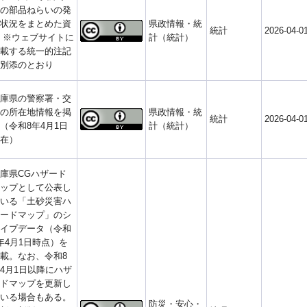
の部品ねらいの発
状況をまとめた資
県政情報・統
統計
2026-04-0
 ※ウェブサイトに
計（統計）
載する統一的注記
別添のとおり
庫県の警察署・交
の所在地情報を掲
県政情報・統
統計
2026-04-0
（令和8年4月1日
計（統計）
在）
庫県CGハザード
ップとして公表し
いる「土砂災害ハ
ードマップ」のシ
イプデータ（令和
年4月1日時点）を
載。なお、令和8
4月1日以降にハザ
ドマップを更新し
いる場合もある。
防災・安心・