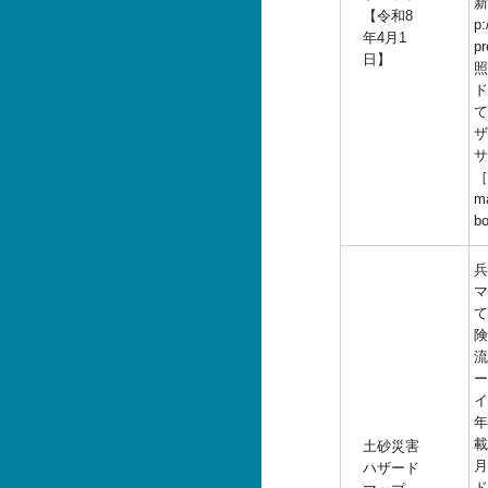
新
【令和8
p:
年4月1
p
日】
照
ド
て
ザ
サ
［h
ma
b
兵
マ
て
険
流
ー
イ
年
載
土砂災害
月
ハザード
ド