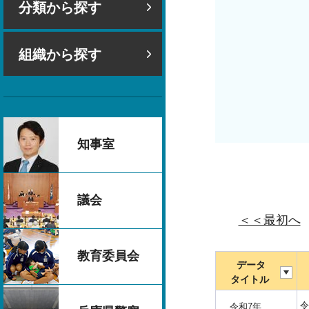
分類から探す
組織から探す
知事室
議会
＜＜最初へ
教育委員会
データ
タイトル
令
令和7年