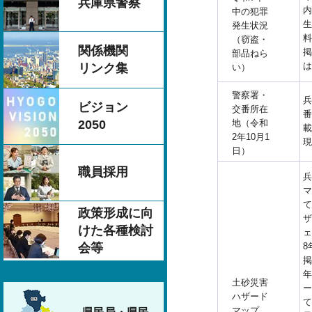
兵庫県警察
内
中の犯罪
生
発生状況
料
（窃盗・
関係機関
掲
部品ねら
は
リンク集
い）
警察署・
兵
ビジョン
交番所在
番
地（令和
2050
載
2年10月1
現
日）
職員採用
兵
マ
て
政策形成に向
ザ
けた各種検討
ェ
8
会等
掲
年
土砂災害
ー
ハザード
て
マップ