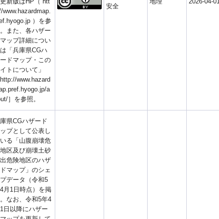
更新版はHP（ htt
地理
2026-04-0
安全
//www.hazardmap.
ref.hyogo.jp ）を参
。また、各ハザー
マップ詳細につい
は「兵庫県CGハ
ードマップ・この
イトについて」
ttp://www.hazard
p.pref.hyogo.jp/a
out/］を参照。
庫県CGハザード
ップとして公表し
いる「山腹崩壊危
地区及び崩壊土砂
出危険地区のハザ
ドマップ」のシェ
プデータ（令和5
4月1日時点）を掲
。なお、令和5年4
1日以降にハザー
マップを更新して