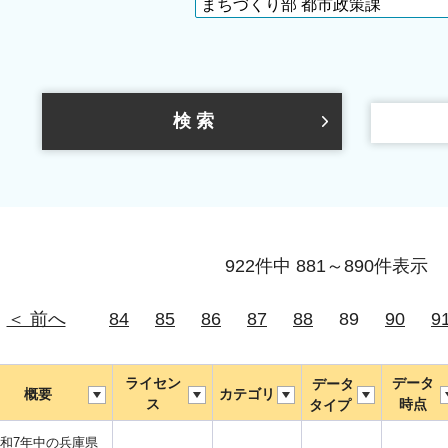
922件中 881～890件表示
＜ 前へ
84
85
86
87
88
89
90
9
ライセン
データ
データ
概要
カテゴリ
ス
時点
タイプ
和7年中の兵庫県