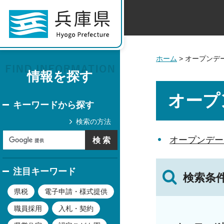
ホーム
> オープンデ
情報を探す
オープ
キーワードから探す
検索の方法
オープンデー
注目キーワード
検索条
県税
電子申請・様式提供
職員採用
入札・契約