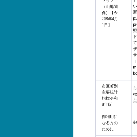
マップ
い
（山地関
新
係）【令
p:
和8年4月
p
1日】
照
ド
て
ザ
サ
［h
ma
b
市区町別
市
主要統計
標
指標令和
点
8年版
御利用に
御
なる方の
ために