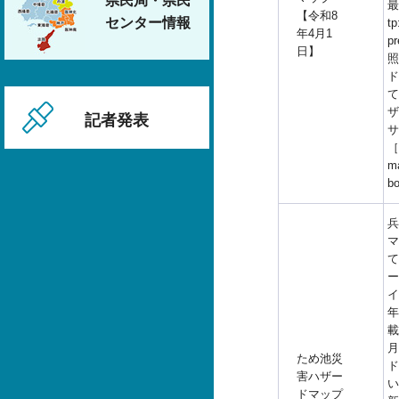
県民局・県民
最
【令和8
センター情報
tp
年4月1
p
日】
照
ド
て
ザ
記者発表
サ
［h
ma
b
兵
マ
て
ー
イ
年
載
月
ため池災
ド
害ハザー
い
ドマップ