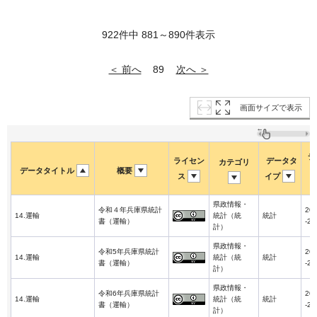
922件中 881～890件表示
＜ 前へ
次へ ＞
89
画面サイズで表示
デ
ライセン
データタ
カテゴリ
データタイトル
概要
ス
イプ
県政情報・
令和４年兵庫県統計
202
14.運輸
統計（統
統計
書（運輸）
-22
計）
県政情報・
令和5年兵庫県統計
202
14.運輸
統計（統
統計
書（運輸）
-26
計）
県政情報・
令和6年兵庫県統計
202
14.運輸
統計（統
統計
書（運輸）
-26
計）