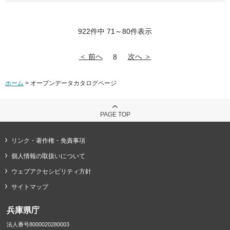
922件中 71～80件表示
＜ 前へ
次へ ＞
8
ホーム
> オープンデータカタログページ
PAGE TOP
リンク・著作権・免責事項
個人情報の取扱いについて
ウェブアクセシビリティ方針
サイトマップ
兵庫県庁
法人番号8000020280003