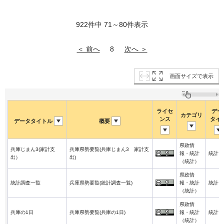
922件中 71～80件表示
＜ 前へ
次へ ＞
8
画面サイズで表示
ライセ
デー
カテゴリ
ンス
タイ
データタイトル
概要
県政情
兵庫じまん3(家計支
兵庫県勢要覧(兵庫じまん3 家計支
報・統計
統計
出）
出)
（統計）
県政情
統計調査一覧
兵庫県勢要覧(統計調査一覧)
報・統計
統計
（統計）
県政情
兵庫の1日
兵庫県勢要覧(兵庫の1日)
報・統計
統計
（統計）