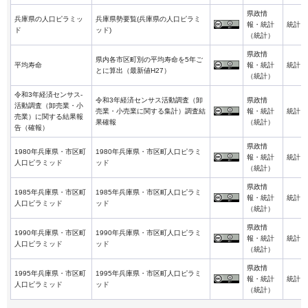
県政情
兵庫県の人口ピラミッ
兵庫県勢要覧(兵庫県の人口ピラミ
報・統計
統計
ド
ッド)
（統計）
県政情
県内各市区町別の平均寿命を5年ご
平均寿命
報・統計
統計
とに算出（最新値H27）
（統計）
令和3年経済センサス-
令和3年経済センサス活動調査（卸
県政情
活動調査（卸売業・小
売業・小売業に関する集計）調査結
報・統計
統計
売業）に関する結果報
果確報
（統計）
告（確報）
県政情
1980年兵庫県・市区町
1980年兵庫県・市区町人口ピラミ
報・統計
統計
人口ピラミッド
ッド
（統計）
県政情
1985年兵庫県・市区町
1985年兵庫県・市区町人口ピラミ
報・統計
統計
人口ピラミッド
ッド
（統計）
県政情
1990年兵庫県・市区町
1990年兵庫県・市区町人口ピラミ
報・統計
統計
人口ピラミッド
ッド
（統計）
県政情
1995年兵庫県・市区町
1995年兵庫県・市区町人口ピラミ
報・統計
統計
人口ピラミッド
ッド
（統計）