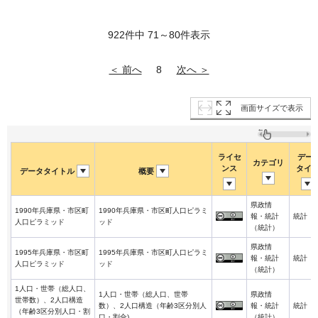
922件中 71～80件表示
＜ 前へ
次へ ＞
8
画面サイズで表示
ライセ
デー
カテゴリ
ンス
タイ
データタイトル
概要
県政情
1990年兵庫県・市区町
1990年兵庫県・市区町人口ピラミ
報・統計
統計
人口ピラミッド
ッド
（統計）
県政情
1995年兵庫県・市区町
1995年兵庫県・市区町人口ピラミ
報・統計
統計
人口ピラミッド
ッド
（統計）
1人口・世帯（総人口、
1人口・世帯（総人口、世帯
県政情
世帯数）、2人口構造
数）、2人口構造（年齢3区分別人
報・統計
統計
（年齢3区分別人口・割
口・割合)
（統計）